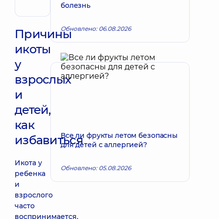
эндоваскулярный
болезнь
Обновлено: 06.08.2026
Причины
икоты
у
взрослых
и
детей,
как
Все ли фрукты летом безопасны
избавиться
для детей с аллергией?
Икота у
Обновлено: 05.08.2026
ребенка
и
взрослого
часто
воспринимается,