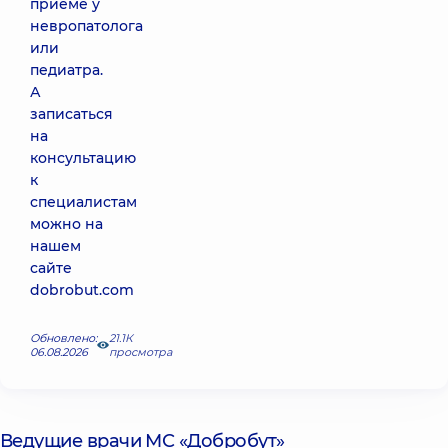
приеме у
невропатолога
или
педиатра.
А
записаться
на
консультацию
к
специалистам
можно на
нашем
сайте
dobrobut.com
Обновлено:
21.1К
06.08.2026
просмотра
Ведущие врачи МС «Добробут»