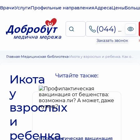
Врачи
Услуги
Профильные направления
Адреса
Цены
Больш
(044) 495-2-888
Заказать звонок
Главная
Медицинская библиотека
Икота у взрослых и ребенка. Как остановить икоту
Икота
Читайте также:
у
взрослых
и
ребенка.
Профилактическая вакцинация