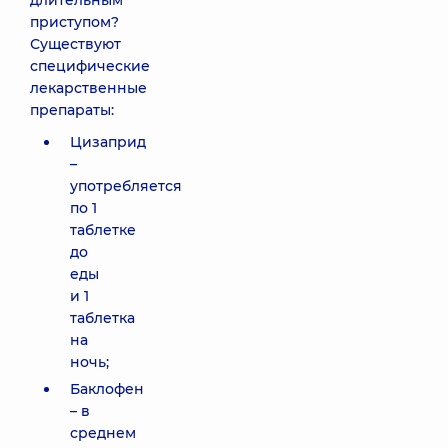
длительным
приступом?
Существуют
специфические
лекарственные
препараты:
Цизаприд
–
употребляется
по 1
таблетке
до
еды
и 1
таблетка
на
ночь;
Баклофен
– в
среднем