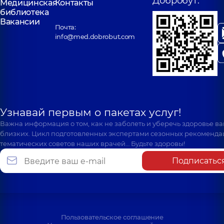
Добробут:
Медицинская
Контакты
библиотека
Вакансии
Почта:
info@med.dobrobut.com
Узнавай первым о пакетах услуг!
Важна информация о том, как не заболеть и уберечь здоровье в
близких. Цикл подготовленных экспертами сезонных рекоменда
тематических советов наших врачей… Будьте здоровы!
Подписатьс
Пользовательское соглашение