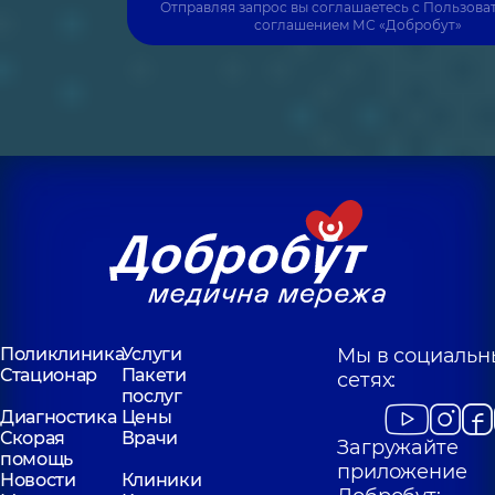
Отправляя запрос вы соглашаетесь с
Пользова
соглашением
МС «Добробут»
Поликлиника
Услуги
Мы в социальн
Стационар
Пакети
сетях:
послуг
Диагностика
Цены
Скорая
Врачи
Загружайте
помощь
приложение
Новости
Клиники