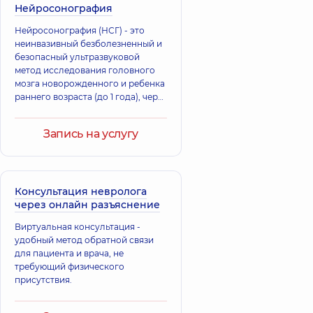
Нейросонография
Нейросонография (НСГ) - это
неинвазивный безболезненный и
безопасный ультразвуковой
метод исследования головного
мозга новорожденного и ребенка
раннего возраста (до 1 года), через
естественные отверстия в черепе
открытые роднички: передний
Запись на услугу
(большой) родни
Консультация невролога
через онлайн разъяснение
Виртуальная консультация -
удобный метод обратной связи
для пациента и врача, не
требующий физического
присутствия.