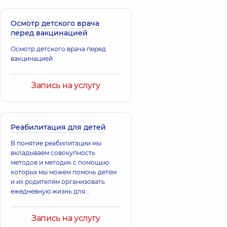
Осмотр детского врача
перед вакцинацией
Осмотр детского врача перед
вакцинацией
Запись на услугу
Реабилитация для детей
В понятие реабилитации мы
вкладываем совокупность
методов и методик с помощью
которых мы можем помочь детям
и их родителям организовать
ежедневную жизнь для
достижения совместно
поставленных целей,
Запись на услугу
направленных на улучшение