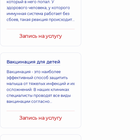
который в него попал. У
здорового человека, у которого
иммунная система работает без
сбоев, такая реакция происходит
только при условии попадания в
организм вредных веществ
Запись на услугу
Вакцинация для детей
Вакцинация - это наиболее
эффективный способ защитить
малыша от тяжелых инфекций и их
осложнений. В наших клиниках
специалисты проводят все виды
вакцинации согласно
национальному календарю, чтобы
поддержать иммунитет ребенка и
Запись на услугу
предотвратить заболевания.
Поддержите иммунитет ребенка,
позаботьтесь о его здоровье.