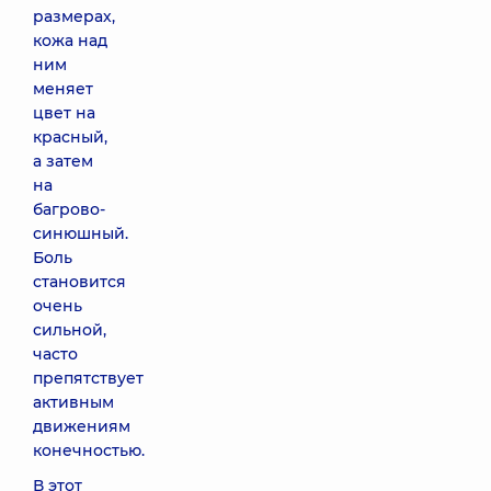
размерах,
кожа над
ним
меняет
цвет на
красный,
а затем
на
багрово-
синюшный.
Боль
становится
очень
сильной,
часто
препятствует
активным
движениям
конечностью.
В этот