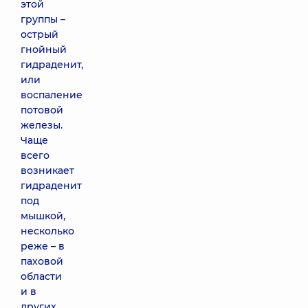
этой
группы –
острый
гнойный
гидраденит,
или
воспаление
потовой
железы.
Чаще
всего
возникает
гидраденит
под
мышкой,
несколько
реже – в
паховой
области
и в
других