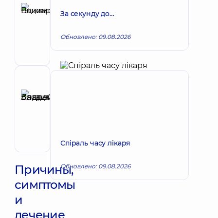
Елизаров
За секунду до…
Вадим
Запись к врачу
Валентинович
Обновлено: 09.08.2026
Хирург;
Хирург
проктолог
Рецензент
Басацкий
Андрей
Запись к врачу
Владимирович
Хирург
эндоваскулярный
Спіраль часу лікаря
Причины,
Обновлено: 09.08.2026
симптомы
и
лечение