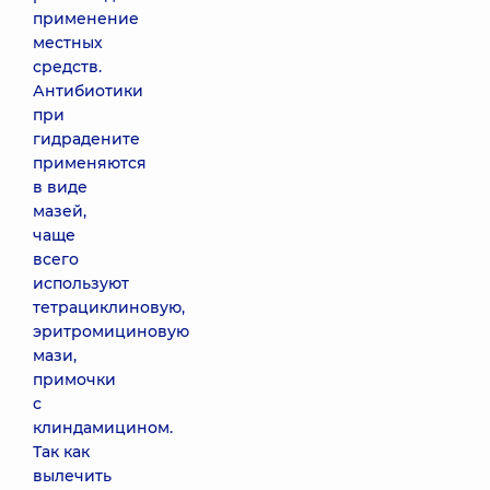
применение
местных
средств.
Антибиотики
при
гидрадените
применяются
в виде
мазей,
чаще
всего
используют
тетрациклиновую,
эритромициновую
мази,
примочки
с
клиндамицином.
Так как
вылечить