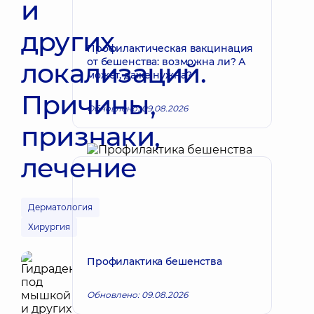
и
других
Профилактическая вакцинация
от бешенства: возможна ли? А
локализаций.
может, даже нужна?
Причины,
Обновлено: 09.08.2026
признаки,
лечение
Дерматология
Хирургия
Профилактика бешенства
Обновлено: 09.08.2026