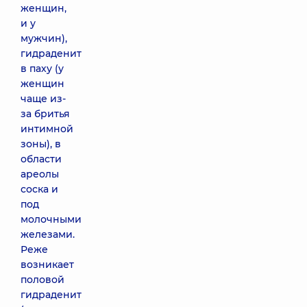
женщин,
и у
мужчин),
гидраденит
в паху (у
женщин
чаще из-
за бритья
интимной
зоны), в
области
ареолы
соска и
под
молочными
железами.
Реже
возникает
половой
гидраденит