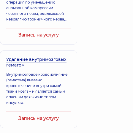
операция по уменьшению
аномальной компрессии
черепного нерва, вызывающей
невралгию тройничного нерва,
языкоглоточную невралгию или
гемифациальный спазм.
Запись на услугу
Удаление внутримозговых
гематом
Внутримозговое кровоизлияние
(гематома) вызвано
кровотечением внутри самой
ткани мозга – и является самым
опасным для жизни типом
инсульта.
Запись на услугу