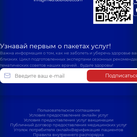
Узнавай первым о пакетах услуг!
Важна информация о том, как не заболеть и уберечь здоровье в
близких. Цикл подготовленных экспертами сезонных рекоменда
тематических советов наших врачей… Будьте здоровы!
Подписатьс
Пользовательское соглашение
Условия предоставления онлайн услуг
Условия предоставления услуг вакцинации
Публичный договор предоставления медицинских услуг
Уголок потребителя онлайн
Верификация пациентов
Правила внутреннего распорядка