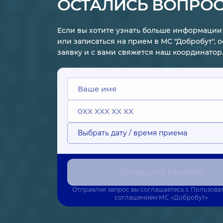
ОСТАЛИСЬ ВОПРО
Если вы хотите узнать больше информации 
или записаться на прием в МС "Добробут", 
заявку и с вами свяжется наш координатор
Выбрать дату / время приема
Запись на прийом
Отправляя запрос вы соглашаетесь с
Пользова
соглашением
МС «Добробут»