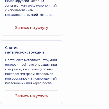
нейрохирургии, которым
заменяют комплекс мероприятий
с использованием
металлоконструкций, которые
производятся с применением
современных технологий,
Запись на услугу
направленный на стабилизацию
позвоночного столба
Снятие
металлоконструкции
Постановка металлоконструкций
(остеосинтез) – это операция, при
которой нужно ликвидировать
последствия травм, переломов
или восстановить поврежденный
позвоночник или череп после
плановых операций с
использование специальных
Запись на услугу
металлоконструкций