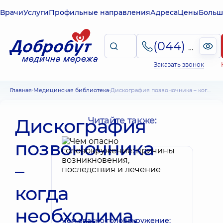
Врачи
Услуги
Профильные направления
Адреса
Цены
Больш
(044) 495-2-888
Заказать звонок
Главная
Медицинская библиотека
Дискография позвоночника – когда необходима, как проводится, возможные последствия
Дискография
Читайте также:
позвоночника
–
когда
необходима,
Чем опасно головокружение: