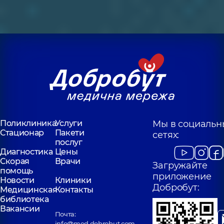
Поликлиника
Услуги
Мы в социальн
Стационар
Пакети
сетях:
послуг
Диагностика
Цены
Скорая
Врачи
Загружайте
помощь
приложение
Новости
Клиники
Добробут:
Медицинская
Контакты
библиотека
Вакансии
Почта:
info@med.dobrobut.com