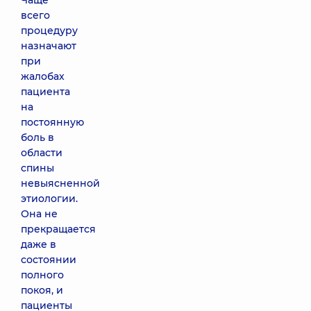
Чаще
всего
процедуру
назначают
при
жалобах
пациента
на
постоянную
боль в
области
спины
невыясненной
этиологии.
Она не
прекращается
даже в
состоянии
полного
покоя, и
пациенты