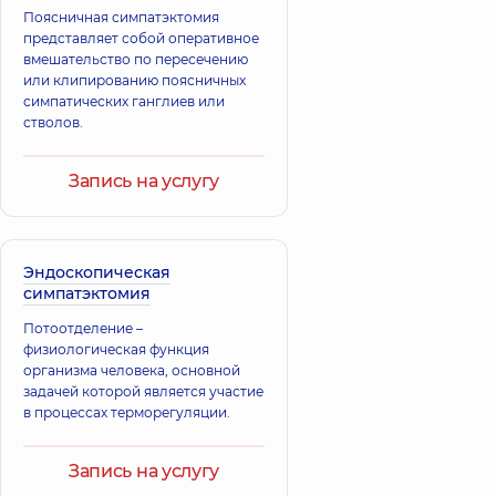
Хирург сердечно-
Хирург
Поясничная симпатэктомия
сосудистый,
6 лет
эндоваскулярный,
представляет собой оперативное
опыта
28 лет опыта
вмешательство по пересечению
или клипированию поясничных
симпатических ганглиев или
стволов.
Запись на услугу
Эндоскопическая
симпатэктомия
Потоотделение –
физиологическая функция
организма человека, основной
задачей которой является участие
в процессах терморегуляции.
Запись на услугу