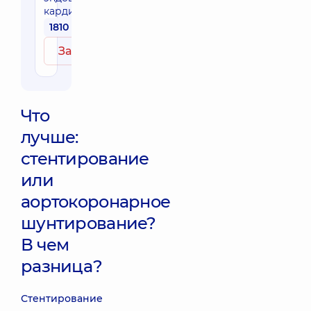
кардиохирурга
1810 грн
Записаться
Что
лучше:
стентирование
или
аортокоронарное
шунтирование?
В чем
разница?
Стентирование