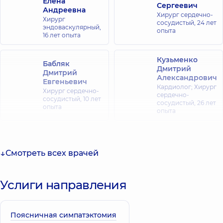
Елена
Сергеевич
Андреевна
Хирург сердечно-
Хирург
сосудистый,
24 лет
эндоваскулярный,
опыта
16 лет опыта
Кузьменко
Бабляк
Дмитрий
Дмитрий
Александрович
Евгеньевич
Кардиолог; Хирург
Хирург сердечно-
сердечно-
сосудистый,
10 лет
сосудистый,
26 лет
опыта
опыта
Марченко
Бабляк
Антон
Александр
Смотреть всех врачей
Игоревич
Дмитриевич
Хирург сердечно-
Хирург сердечно-
сосудистый,
8 лет
сосудистый,
32 лет
опыта
опыта
Услиги направления
Тимошенко
Басацкий
Дмитрий
Андрей
Поясничная симпатэктомия
Андреевич
Владимирович