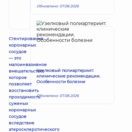
Александр
Запись к врачу
Обновлено: 07.08.2026
Дмитриевич
Хирург
сердечно-
сосудистый
Стентирование
коронарных
сосудов
— это
малоинвазивное
Узелковый полиартериит:
вмешательство,
клинические рекомендации.
которое
Особенности болезни
позволяет
восстановить
Обновлено: 07.08.2026
проходимость
суженых
коронарных
сосудов
вследствие
атеросклеротического