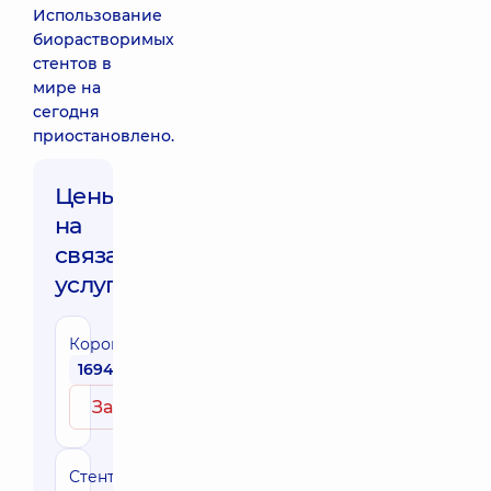
Использование
биорастворимых
стентов в
мире на
сегодня
приостановлено.
Цены
на
связанные
услуги
Коронарография
16940 грн
Записаться
Стентирование