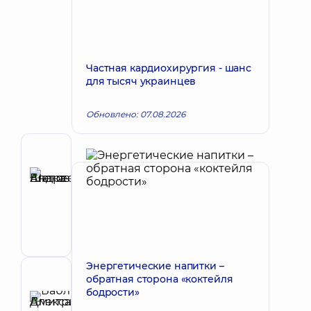
Частная кардиохирургия - шанс
для тысяч украинцев
Обновлено: 07.08.2026
Автор
Шаповалова
Елена
Запись к врачу
Андреевна
Хирург
эндоваскулярный
Энергетические напитки –
обратная сторона «коктейля
Рецензент
бодрости»
Бабляк