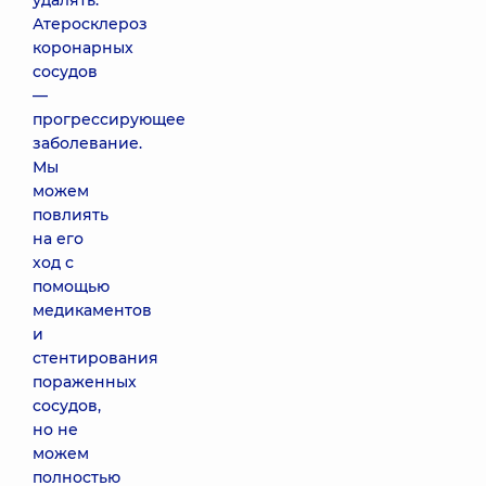
удалять.
Атеросклероз
коронарных
сосудов
—
прогрессирующее
заболевание.
Мы
можем
повлиять
на его
ход с
помощью
медикаментов
и
стентирования
пораженных
сосудов,
но не
можем
полностью