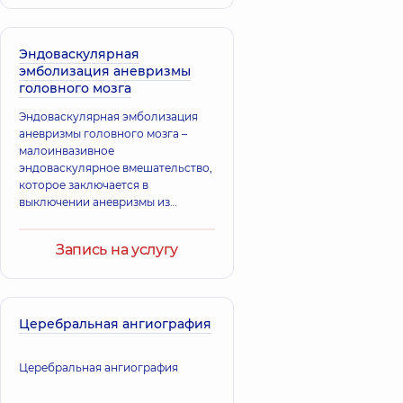
Эндоваскулярная
эмболизация аневризмы
головного мозга
Эндоваскулярная эмболизация
аневризмы головного мозга –
малоинвазивное
эндоваскулярное вмешательство,
которое заключается в
выключении аневризмы из
кровотока сосудов головного
мозга с использованием
Запись на услугу
специального материала
Церебральная ангиография
Церебральная ангиография