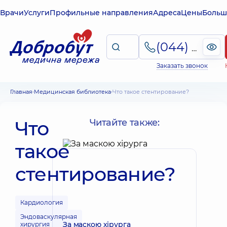
Врачи
Услуги
Профильные направления
Адреса
Цены
Больш
(044) 495-2-888
Заказать звонок
Главная
Медицинская библиотека
Что такое стентирование?
Что
Читайте также:
такое
стентирование?
Кардиология
Эндоваскулярная
За маскою хірурга
хирургия