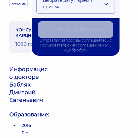
Выбрать дату / время
лет опыта
приема
Запись на прийом
КОНСУЛЬТАЦИЯ
КАРДИОХИРУРГА
Отправляя запрос вы соглашаетесь с
1690 грн
Пользовательским соглашением
МС
«Добробут»
Информация
о докторе
Бабляк
Дмитрий
Евгеньевич
Образование:
2016
г. –