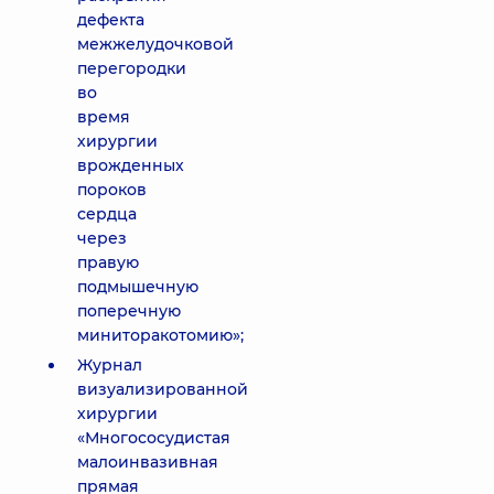
дефекта
межжелудочковой
перегородки
во
время
хирургии
врожденных
пороков
сердца
через
правую
подмышечную
поперечную
миниторакотомию»;
Журнал
визуализированной
хирургии
«Многососудистая
малоинвазивная
прямая