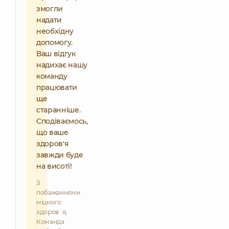
змогли
надати
необхідну
допомогу.
Ваш відгук
надихає нашу
команду
працювати
ще
старанніше.
Сподіваємось,
що ваше
здоров'я
завжди буде
на висоті!
З
побажаннями
міцного
здоров`я,
Команда