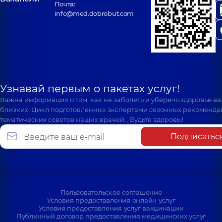
Почта:
info@med.dobrobut.com
Узнавай первым о пакетах услуг!
Важна информация о том, как не заболеть и уберечь здоровье в
близких. Цикл подготовленных экспертами сезонных рекоменда
тематических советов наших врачей… Будьте здоровы!
Подписатьс
Пользовательское соглашение
Условия предоставления онлайн услуг
Условия предоставления услуг вакцинации
Публичный договор предоставления медицинских услуг