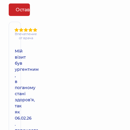
Оставить отзыв
Впечатление
от врача
Мій
візит
був
ургентним
,
в
поганому
стані
здоровʼя,
так
як
06.02.26
.