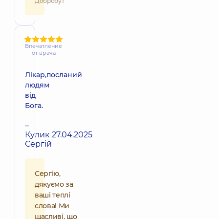
Добробут
Впечатление
от врача
Лікар,посланий
людям
від
Бога.
–
Кулик
27.04.2025
Сергій
Сергію,
дякуємо за
ваші теплі
слова! Ми
щасливі, що