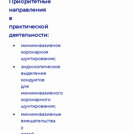
Приоритетные
направления
в
практической
деятельности:
миниинвазивное
коронарное
шунтирование;
эндоскопическое
выделение
кондуитов
для
миниинвазивного
коронарного
шунтирования;
миниинвазивные
вмешательства
у