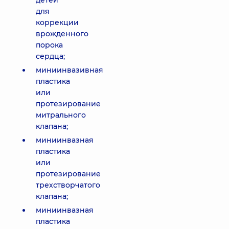
детей
для
коррекции
врожденного
порока
сердца;
миниинвазивная
пластика
или
протезирование
митрального
клапана;
миниинвазная
пластика
или
протезирование
трехстворчатого
клапана;
миниинвазная
пластика