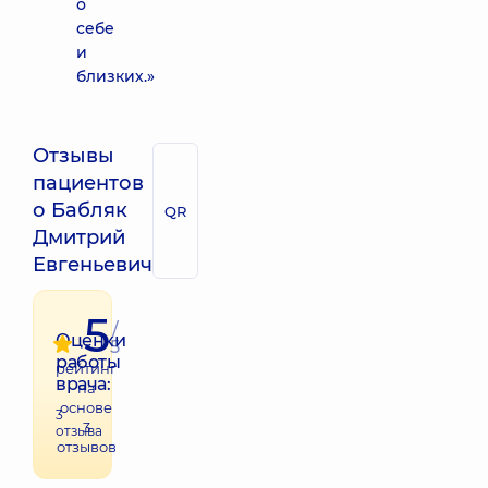
о
себе
и
близких.»
Отзывы
пациентов
о Бабляк
QR
Дмитрий
Евгеньевич
5
/
Оценки
5
работы
рейтинг
врача:
на
основе
3
3
отзыва
отзывов