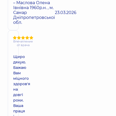
– Маслова Олена
Івнівна 1960р.н. , м.
Самар
23.03.2026
Дніпропетровської
обл.
Впечатление
от врача
Щиро
дякую.
Бажаю
Вам
міцного
здоров'я
на
довгі
роки.
Ваша
праця