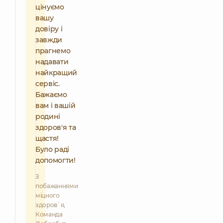
цінуємо
вашу
довіру і
завжди
прагнемо
надавати
найкращий
сервіс.
Бажаємо
вам і вашій
родині
здоров'я та
щастя!
Було раді
допомогти!
З
побажаннями
міцного
здоров`я,
Команда