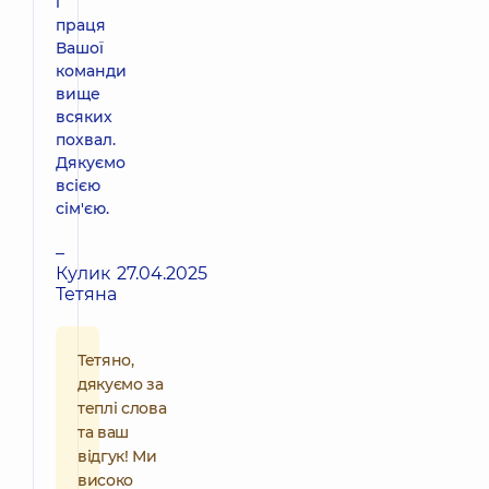
і
праця
Вашої
команди
вище
всяких
похвал.
Дякуємо
всією
сім'єю.
–
Кулик
27.04.2025
Тетяна
Тетяно,
дякуємо за
теплі слова
та ваш
відгук! Ми
високо