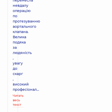
перенесла
невдалу
операцію
по
протезуванню
аортального
клапана.
Велика
подяка
за
людяність
,
увагу
до
скарг
,
високий
професіонал...
Читать
весь
текст