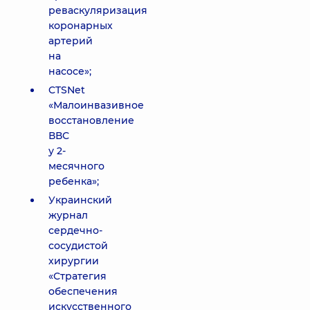
реваскуляризация
коронарных
артерий
на
насосе»;
CTSNet
«Малоинвазивное
восстановление
ВВС
у 2-
месячного
ребенка»;
Украинский
журнал
сердечно-
сосудистой
хирургии
«Стратегия
обеспечения
искусственного