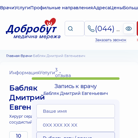
Врачи
Услуги
Профильные направления
Адреса
Цены
Больш
(044) 495-2-888
Заказать звонок
Главная
Врачи
Бабляк Дмитрий Евгеньевич
3
Информация
Услуги
отзыва
Запись к врачу
Бабляк
Бабляк Дмитрий Евгеньевич
Дмитрий
Евгеньевич
Хирург сердечно-
сосудистый;
10