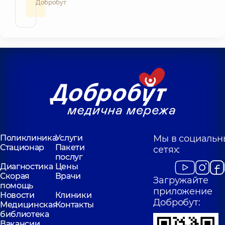
Добробут
Поликлиника
Услуги
Мы в социальн
Стационар
Пакети
сетях:
послуг
Диагностика
Цены
Скорая
Врачи
Загружайте
помощь
приложение
Новости
Клиники
Добробут:
Медицинская
Контакты
библиотека
Вакансии