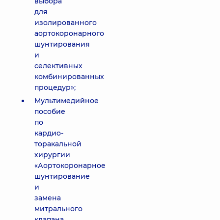
выбора
для
изолированного
аортокоронарного
шунтирования
и
селективных
комбинированных
процедур»;
Мультимедийное
пособие
по
кардио-
торакальной
хирургии
«Аортокоронарное
шунтирование
и
замена
митрального
клапана