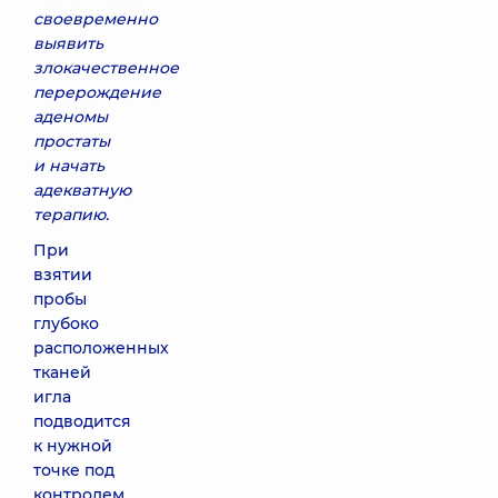
своевременно
выявить
злокачественное
перерождение
аденомы
простаты
и начать
адекватную
терапию.
При
взятии
пробы
глубоко
расположенных
тканей
игла
подводится
к нужной
точке под
контролем