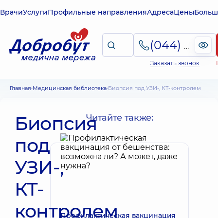
Врачи
Услуги
Профильные направления
Адреса
Цены
Больш
(044) 495-2-888
Заказать звонок
Главная
Медицинская библиотека
Биопсия под УЗИ-, КТ-контролем
Биопсия
Читайте также:
под
УЗИ-,
КТ-
контролем
Профилактическая вакцинация