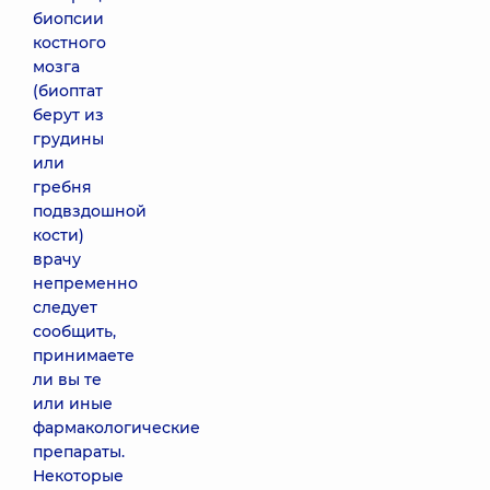
биопсии
костного
мозга
(биоптат
берут из
грудины
или
гребня
подвздошной
кости)
врачу
непременно
следует
сообщить,
принимаете
ли вы те
или иные
фармакологические
препараты.
Некоторые