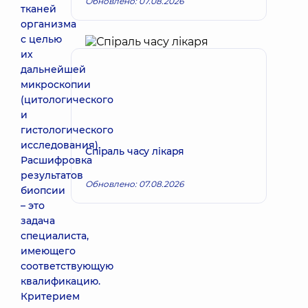
Обновлено: 07.08.2026
тканей
организма
с целью
их
дальнейшей
микроскопии
(цитологического
и
гистологического
исследования).
Спіраль часу лікаря
Расшифровка
результатов
Обновлено: 07.08.2026
биопсии
– это
задача
специалиста,
имеющего
соответствующую
квалификацию.
Критерием