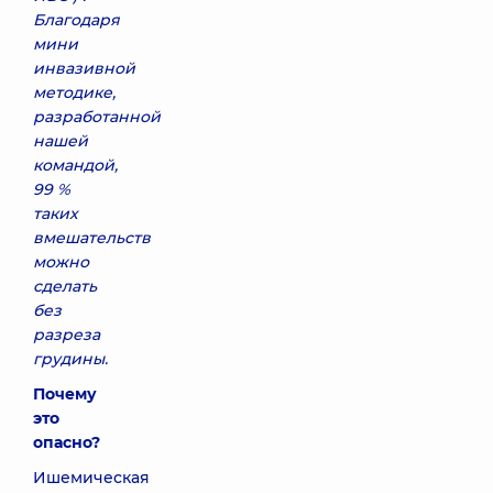
Благодаря
мини
инвазивной
методике,
разработанной
наш
е
й
командой,
99 %
таких
вмешательств
можно
сделать
без
разреза
грудины.
Почему
это
опасно?
Ишемическая