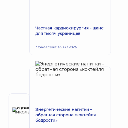
Частная кардиохирургия - шанс
для тысяч украинцев
Обновлено: 09.08.2026
Автор
Энергетические напитки –
Левада
обратная сторона «коктейля
Ирина
Запись к врачу
бодрости»
Николаевна