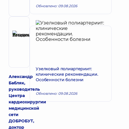
Терапевт;
Обновлено: 09.08.2026
Кардиолог;
Ревматолог
Рецензент
Аникеева
Татьяна
Запись к врачу
Владимировна
Терапевт;
Кардиолог;
Ревматолог
Узелковый полиартериит:
клинические рекомендации.
Александр
Особенности болезни
Бабляк,
руководитель
Обновлено: 09.08.2026
Центра
кардиохирургии
медицинской
сети
ДОБРОБУТ,
доктор