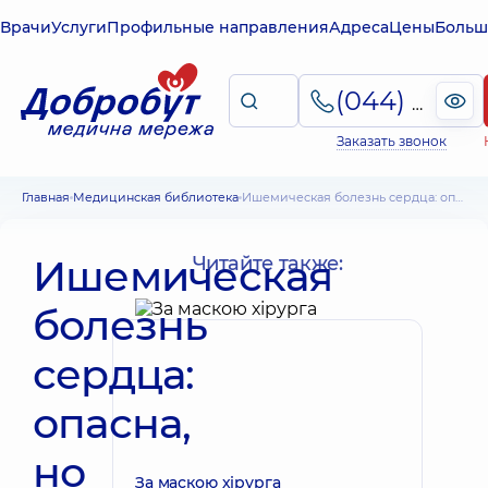
Врачи
Услуги
Профильные направления
Адреса
Цены
Больш
(044) 495-2-888
Заказать звонок
Главная
Медицинская библиотека
Ишемическая болезнь сердца: опасна, но излечима
Ишемическая
Читайте также:
болезнь
сердца:
опасна,
но
За маскою хірурга