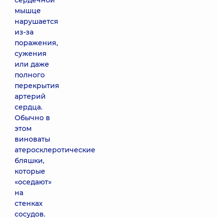
сердечной
мышце
нарушается
из-за
поражения,
сужения
или даже
полного
перекрытия
артерий
сердца.
Обычно в
этом
виноваты
атеросклеротические
бляшки,
которые
«оседают»
на
стенках
сосудов.