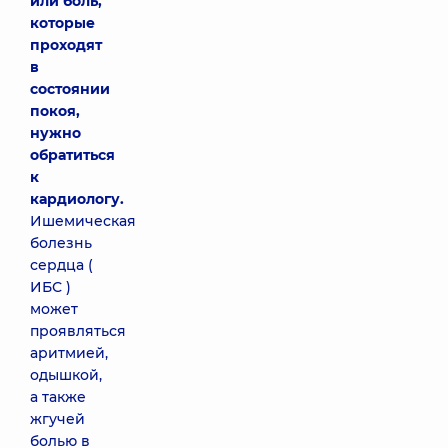
или боль,
которые
проходят
в
состоянии
покоя,
нужно
обратиться
к
кардиологу.
Ишемическая
болезнь
сердца (
ИБС )
может
проявляться
аритмией,
одышкой,
а также
жгучей
болью в