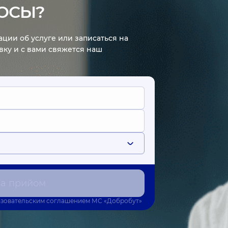
ОСЫ?
ции об услуге или записаться на
явку и с вами свяжется наш
на прийом
зовательским соглашением
МС «Добробут»