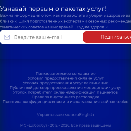
Узнавай первым о пакетах услуг!
Важна информация о том, как не заболеть и уберечь здоровье в
близких. Цикл подготовленных экспертами сезонных рекоменда
тематических советов наших врачей… Будьте здоровы!
Подписатьс
Пользовательское соглашение
Условия предоставления онлайн услуг
Условия предоставления услуг вакцинации
Публичный договор предоставления медицинских услуг
Уголок потребителя онлайн
Верификация пациентов
Правила внутреннего распорядка
Политика конфиденциальности и использования файлов cookie
Українською мовою
English
МС «Добробут» 2012 - 2026. Все права защищены