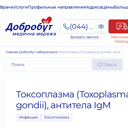
Врачи
Услуги
Профильные направления
Адреса
Цены
Больш
(044) 495-2-888
Заказать звонок
Неотлож
помощ
Главная
Добробут лаборатория
Токсоплазма (Toxoplasma gondii), антитела IgM
Поиск
Токсоплазма (Toxoplasm
gondii), антитела IgM
Инфекции
Токсоплазмоз