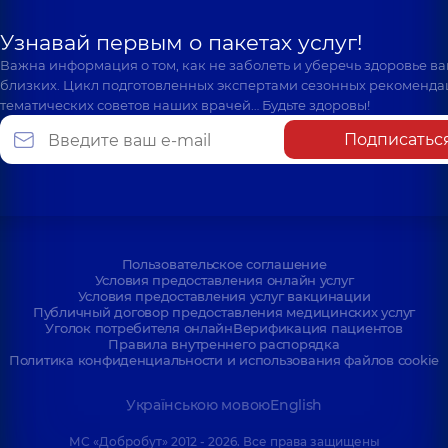
Узнавай первым о пакетах услуг!
Важна информация о том, как не заболеть и уберечь здоровье в
близких. Цикл подготовленных экспертами сезонных рекоменда
тематических советов наших врачей… Будьте здоровы!
Подписатьс
Пользовательское соглашение
Условия предоставления онлайн услуг
Условия предоставления услуг вакцинации
Публичный договор предоставления медицинских услуг
Уголок потребителя онлайн
Верификация пациентов
Правила внутреннего распорядка
Политика конфиденциальности и использования файлов cookie
Українською мовою
English
МС «Добробут» 2012 - 2026. Все права защищены