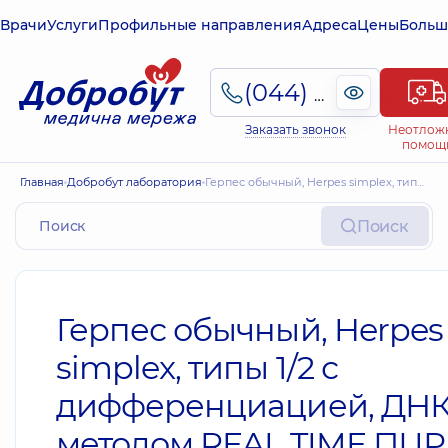
Врачи
Услуги
Профильные направления
Адреса
Цены
Больш
(044) 495-2-888
Заказать звонок
Неотлож
помощ
Главная
Добробут лаборатория
Герпес обычный, Herpes simplex, типы 1/2 с дифференциацией, ДНК методом REAL TIME ПЦР – качественный
Поиск
Герпес обычный, Herpes
simplex, типы 1/2 с
дифференциацией, ДН
методом REAL TIME ПЦР