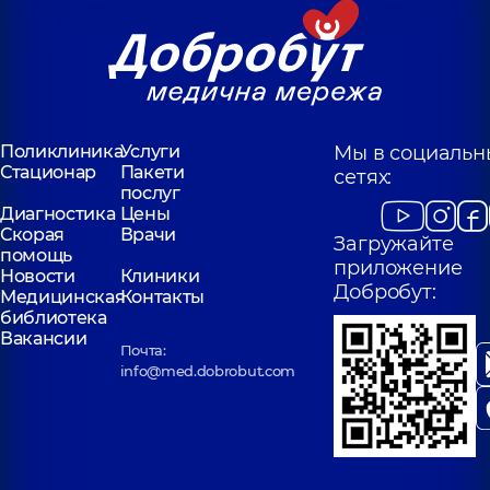
Поликлиника
Услуги
Мы в социальн
Стационар
Пакети
сетях:
послуг
Диагностика
Цены
Скорая
Врачи
Загружайте
помощь
приложение
Новости
Клиники
Добробут:
Медицинская
Контакты
библиотека
Вакансии
Почта:
info@med.dobrobut.com