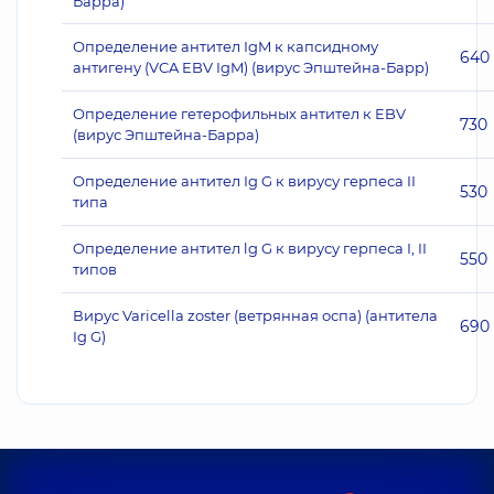
Барра)
Определение антител IgM к капсидному
640
антигену (VCA EBV IgM) (вирус Эпштейна-Барр)
Определение гетерофильных антител к EBV
730
(вирус Эпштейна-Барра)
Oпределение антител Ig G к вирусу герпеса II
530
типа
Oпределение антител lg G к вирусу герпеса I, II
550
типов
Вирус Varicella zoster (ветрянная оспа) (антитела
690
Ig G)