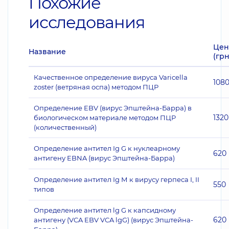
Похожие
исследования
Цен
Название
(грн
Качественное определение вируса Varicella
108
zoster (ветряная оспа) методом ПЦР
Определение EBV (вирус Эпштейна-Барра) в
1320
биологическом материале методом ПЦР
(количественный)
Определение антител Ig G к нуклеарному
620
антигену EBNA (вирус Эпштейна-Барра)
Определение антител Ig М к вирусу герпеса I, II
550
типов
Определение антител lg G к капсидному
620
антигену (VCA EBV VCA lgG) (вирус Эпштейна-