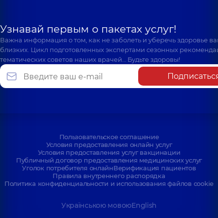
Узнавай первым о пакетах услуг!
Важна информация о том, как не заболеть и уберечь здоровье в
близких. Цикл подготовленных экспертами сезонных рекоменда
тематических советов наших врачей… Будьте здоровы!
Подписатьс
Пользовательское соглашение
Условия предоставления онлайн услуг
Условия предоставления услуг вакцинации
Публичный договор предоставления медицинских услуг
Уголок потребителя онлайн
Верификация пациентов
Правила внутреннего распорядка
Политика конфиденциальности и использования файлов cookie
Українською мовою
English