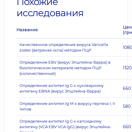
Похожие
исследования
Цен
Название
(грн
Качественное определение вируса Varicella
108
zoster (ветряная оспа) методом ПЦР
Определение EBV (вирус Эпштейна-Барра) в
1320
биологическом материале методом ПЦР
(количественный)
Определение антител Ig G к нуклеарному
660
антигену EBNA (вирус Эпштейна-Барра)
Определение антител Ig М к вирусу герпеса I, II
580
типов
Определение антител lg G к капсидному
660
антигену (VCA EBV VCA lgG) (вирус Эпштейна-