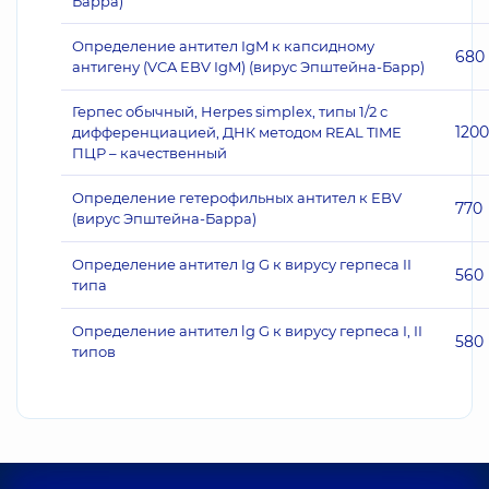
Барра)
Определение антител IgM к капсидному
680
антигену (VCA EBV IgM) (вирус Эпштейна-Барр)
Герпес обычный, Herpes simplex, типы 1/2 с
1200
дифференциацией, ДНК методом REAL TIME
ПЦР – качественный
Определение гетерофильных антител к EBV
770
(вирус Эпштейна-Барра)
Oпределение антител Ig G к вирусу герпеса II
560
типа
Oпределение антител lg G к вирусу герпеса I, II
580
типов