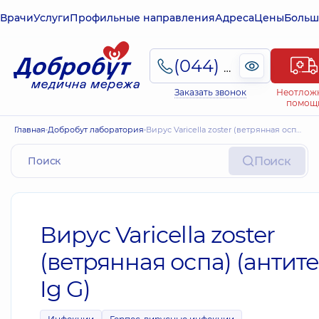
Врачи
Услуги
Профильные направления
Адреса
Цены
Больш
(044) 495-2-888
Заказать звонок
Неотлож
помощ
Главная
Добробут лаборатория
Вирус Varicella zoster (ветрянная оспа) (антитела Ig G)
Поиск
Вирус Varicella zoster
(ветрянная оспа) (антит
Ig G)