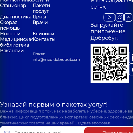
Мы в социальн
Стационар
Пакети
сетях:
послуг
Диагностика
Цены
Скорая
Врачи
Загружайте
помощь
приложение
Новости
Клиники
Добробут:
Медицинская
Контакты
библиотека
Вакансии
Почта:
info@med.dobrobut.com
Узнавай первым о пакетах услуг!
Важна информация о том, как не заболеть и уберечь здоровье в
близких. Цикл подготовленных экспертами сезонных рекоменда
тематических советов наших врачей… Будьте здоровы!