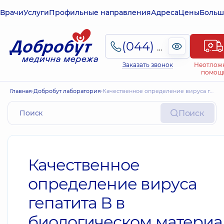
Врачи
Услуги
Профильные направления
Адреса
Цены
Больш
(044) 495-2-888
Заказать звонок
Неотлож
помощ
Главная
Добробут лаборатория
Качественное определение вируса гепатита В в биологическом материале (методом ПЦР)
Поиск
Качественное
определение вируса
гепатита В в
биологическом материа