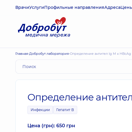
Врачи
Услуги
Профильные направления
Адреса
Цен
Главная
Добробут лаборатория
Определение антител Ig M к HBcAg 
Определение антител 
Инфекции
Гепатит В
Цена (грн): 650 грн