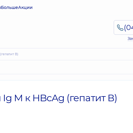
ы
Больше
Акции
За
(гепатит В)
Ig M к HBcAg (гепатит В)