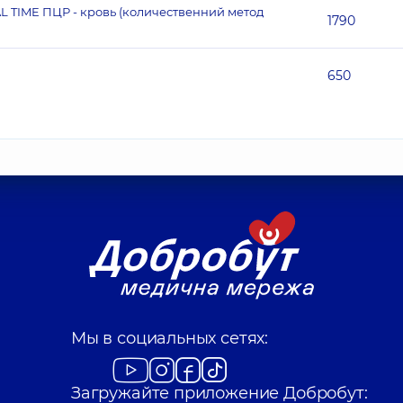
L TIME ПЦР - кровь (количественний метод
1790
650
Мы в социальных сетях:
Загружайте приложение Добробут: