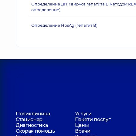
Определение ДНК вируса гепатита В методом REA
определение)
Определение HbsAg (гепатит В)
Поликлиника
Услуги
Стационар
Пакети послуг
Диагностика
Цены
Скорая помощь
Врачи