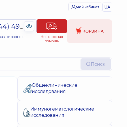
UA
Мой кабинет
(044) 495-2-888
КОРЗИНА
казать звонок
Неотложная
помощь
Поиск
Общеклинические
исследования
Иммуногематологические
исследования