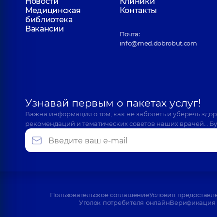
Новости
Клиники
Медицинская
Контакты
библиотека
Вакансии
Почта:
info@med.dobrobut.com
Узнавай первым о пакетах услуг!
Важна информация о том, как не заболеть и уберечь здо
рекомендаций и тематических советов наших врачей… Бу
Пользовательское соглашение
Условия предоставл
Уголок потребителя онлайн
Верификация 