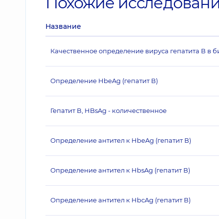
Похожие исследован
Название
Качественное определение вируса гепатита В в 
Определение HbeAg (гепатит В)
Гепатит В, HBsAg - количественное
Определение антител к HbeAg (гепатит В)
Определение антител к HbsAg (гепатит В)
Определение антител к HbсAg (гепатит В)