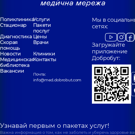
Поликлиника
Услуги
Мы в социальн
Стационар
Пакети
сетях:
послуг
Диагностика
Цены
Скорая
Врачи
Загружайте
помощь
приложение
Новости
Клиники
Добробут:
Медицинская
Контакты
библиотека
Вакансии
Почта:
info@med.dobrobut.com
Узнавай первым о пакетах услуг!
Важна информация о том, как не заболеть и уберечь здоровье в