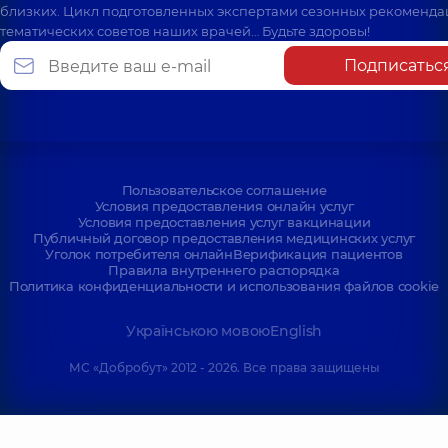
близких. Цикл подготовленных экспертами сезонных рекоменда
тематических советов наших врачей… Будьте здоровы!
Подписатьс
Пользовательское соглашение
Условия предоставления онлайн услуг
Условия предоставления услуг вакцинации
Публичный договор предоставления медицинских услуг
Уголок потребителя онлайн
Верификация пациентов
Правила внутреннего распорядка
Политика конфиденциальности и использования файлов cookie
Українською мовою
English
МС «Добробут» 2012 - 2026. Все права защищены