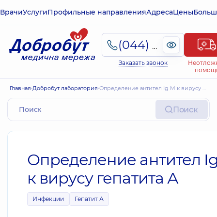
Врачи
Услуги
Профильные направления
Адреса
Цены
Больш
(044) 495-2-888
Заказать звонок
Неотлож
помощ
Главная
Добробут лаборатория
Определение антител Ig М к вирусу гепатита А
Поиск
Определение антител I
к вирусу гепатита А
Инфекции
Гепатит А