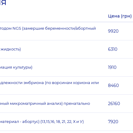
ия
Цена (грн)
тодом NGS (замершие беременности/абортный
9920
я жидкость)
6310
иация культуры)
1910
длежности эмбриона (по ворсинам хориона или
8460
ный микроматричный анализ) пренатально
26160
ал - абортус) (13,15,16, 18, 21, 22, Х и У)
7920