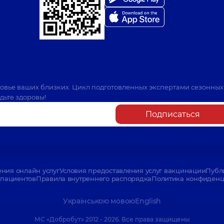
ровье ваших близких. Цикл подготовленных экспертами сезонных
дьте здоровы!
Подписаться
ения онлайн услуг
Условия предоставления услуг вакцинации
Публ
пациентов
Правила внутреннего распорядка
Политика конфиденци
Українською мовою
English
МС «Добробут» 2012 - 2026. Все права защищены