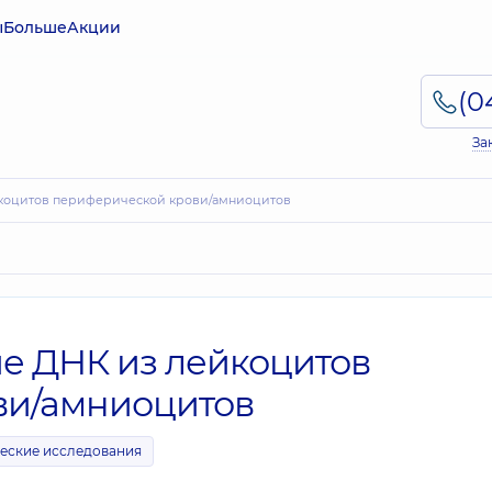
ы
Больше
Акции
За
йкоцитов периферической крови/амниоцитов
е ДНК из лейкоцитов
ви/амниоцитов
еские исследования