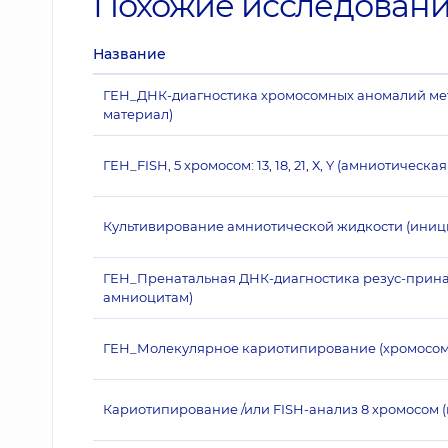
Похожие исследован
Название
ГЕН_ДНК-диагностика хромосомных аномалий ме
материал)
ГЕН_FISH, 5 хромосом: 13, 18, 21, Х, Y (амниотическа
Культивирование амниотической жидкости (иниц
ГЕН_Пренатальная ДНК-диагностика резус-прина
амниоцитам)
ГЕН_Молекулярное кариотипирование (хромосом
Кариотипирование /или FISH-анализ 8 хромосом (матери