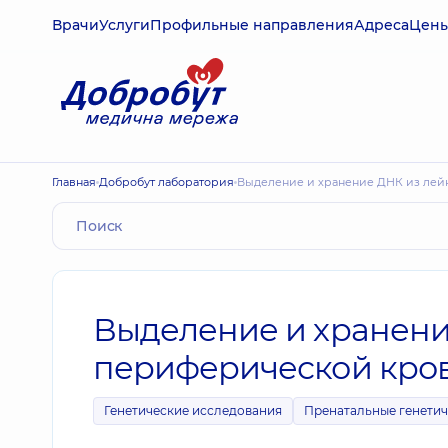
Врачи
Услуги
Профильные направления
Адреса
Цен
Главная
Добробут лаборатория
Выделение и хранение ДНК из ле
Выделение и хранени
периферической кро
Генетические исследования
Пренатальные генетич