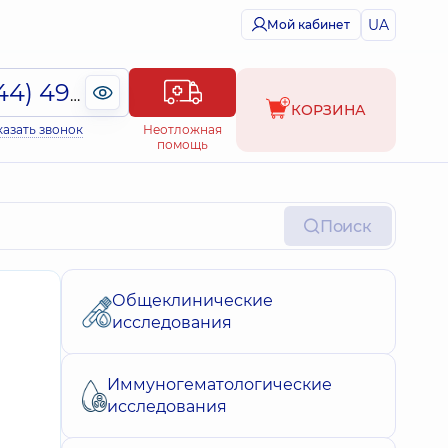
UA
Мой кабинет
(044) 495-2-888
КОРЗИНА
казать звонок
Неотложная
помощь
Поиск
Общеклинические
исследования
Иммуногематологические
исследования