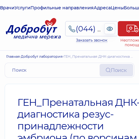
Врачи
Услуги
Профильные направления
Адреса
Цены
Больш
(044) 495-2-888
Заказать звонок
Неотлож
помощ
Главная
Добробут лаборатория
ГЕН_Пренатальная ДНК-диагностика резус-принадлежности эмбриона (по ворсинам хориона или амниоцитам)
Поиск
ГЕН_Пренатальная ДНК
диагностика резус-
принадлежности
эмбриона (по ворсинам