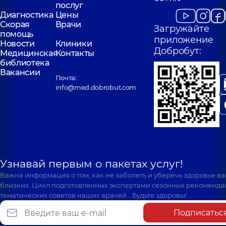
послуг
Диагностика
Цены
Скорая
Врачи
Загружайте
помощь
приложение
Новости
Клиники
Добробут:
Медицинская
Контакты
библиотека
Вакансии
Почта:
info@med.dobrobut.com
Узнавай первым о пакетах услуг!
Важна информация о том, как не заболеть и уберечь здоровье в
близких. Цикл подготовленных экспертами сезонных рекоменда
тематических советов наших врачей… Будьте здоровы!
Подписатьс