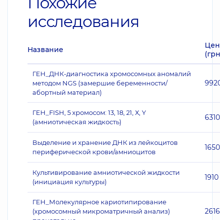
Похожие
исследования
Цен
Название
(грн
ГЕН_ДНК-диагностика хромосомных аномалий
992
методом NGS (замершие беременности/
абортный материал)
ГЕН_FISH, 5 хромосом: 13, 18, 21, Х, Y
6310
(амниотическая жидкость)
Выделение и хранение ДНК из лейкоцитов
1650
периферической крови/амниоцитов
Культивирование амниотической жидкости
1910
(инициация культуры)
ГЕН_Молекулярное кариотипирование
261
(хромосомный микроматричный анализ)