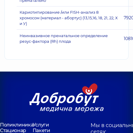
пренатально
Кариотипирование /или FISH-анализ 8
792
хромосом (материал - абортус) (13,15,16, 18, 21, 22, Х
и У)
Неинвазивное пренатальное определение
1081
резус-фактора (Rh) плода
Поликлиника
Услуги
Мы в социальн
Стационар
Пакети
сетях: