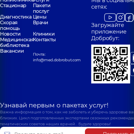
Мы в социальн
Стационар
Пакети
сетях:
послуг
Диагностика
Цены
Скорая
Врачи
Загружайте
помощь
приложение
Новости
Клиники
Добробут:
Медицинская
Контакты
библиотека
Вакансии
Почта:
info@med.dobrobut.com
Узнавай первым о пакетах услуг!
Важна информация о том, как не заболеть и уберечь здоровье в
близких. Цикл подготовленных экспертами сезонных рекоменда
тематических советов наших врачей… Будьте здоровы!