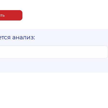
ать
ется анализ: