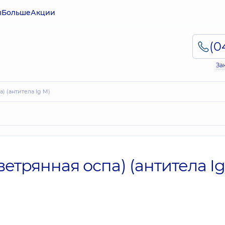
ы
Больше
Акции
За
па) (антитела Ig M)
 (ветрянная оспа) (антитела I