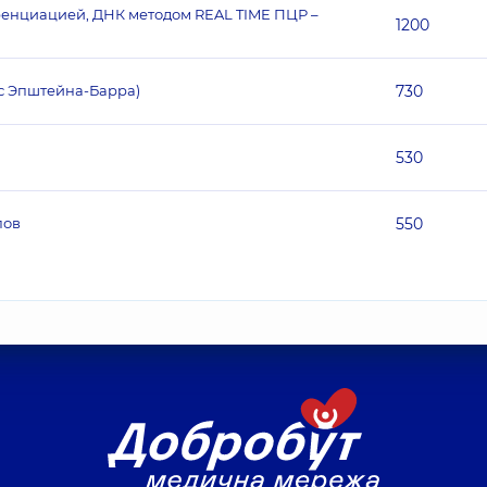
еренциацией, ДНК методом REAL TIME ПЦР –
1200
с Эпштейна-Барра)
730
а
530
пов
550