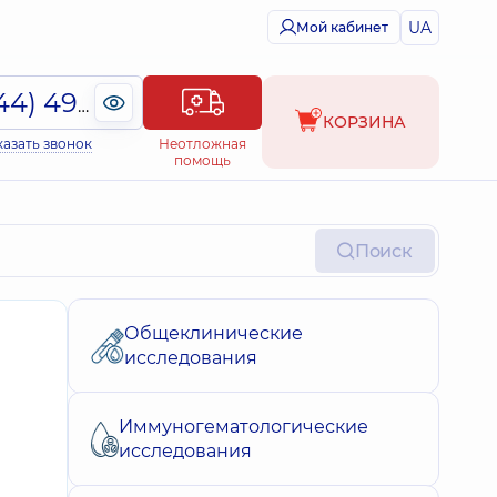
UA
Мой кабинет
(044) 495-2-888
КОРЗИНА
казать звонок
Неотложная
помощь
Поиск
Общеклинические
g
исследования
Иммуногематологические
исследования