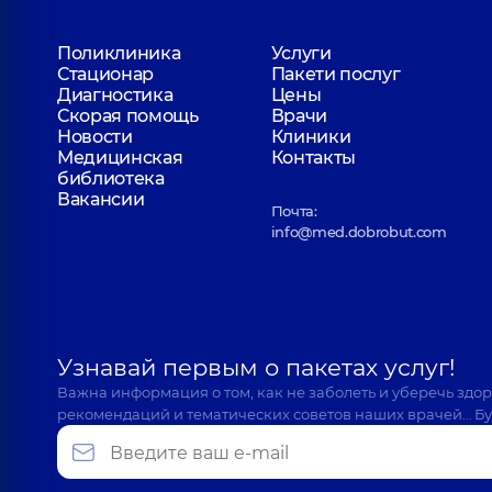
Поликлиника
Услуги
Стационар
Пакети послуг
Диагностика
Цены
Скорая помощь
Врачи
Новости
Клиники
Медицинская
Контакты
библиотека
Вакансии
Почта:
info@med.dobrobut.com
Узнавай первым о пакетах услуг!
Важна информация о том, как не заболеть и уберечь здо
рекомендаций и тематических советов наших врачей… Бу