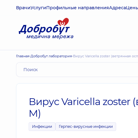
Врачи
Услуги
Профильные направления
Адреса
Цен
Главная
Добробут лаборатория
Вирус Varicella zoster (ветрянная ос
Вирус Varicella zoster
M)
Инфекции
Герпес-вирусные инфекции