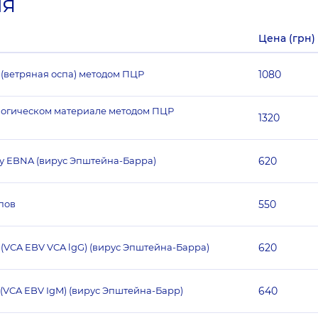
ия
Цена (грн)
r (ветряная оспа) методом ПЦР
1080
логическом материале методом ПЦР
1320
ну EBNA (вирус Эпштейна-Барра)
620
ипов
550
 (VCA EBV VCA lgG) (вирус Эпштейна-Барра)
620
(VCA EBV IgM) (вирус Эпштейна-Барр)
640