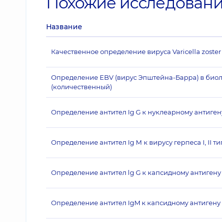
Похожие исследован
Название
Качественное определение вируса Varicella zoste
Определение EBV (вирус Эпштейна-Барра) в био
(количественный)
Определение антител Ig G к нуклеарному антиге
Определение антител Ig М к вирусу герпеса I, II т
Определение антител lg G к капсидному антигену
Определение антител IgM к капсидному антигену 