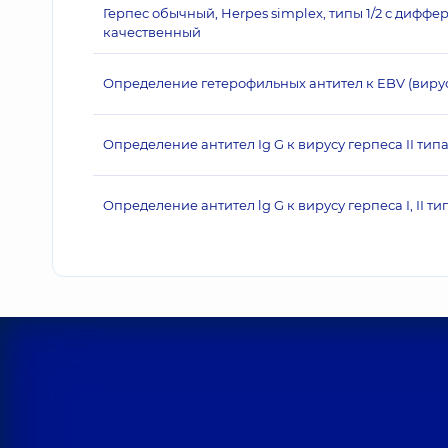
Герпес обычный, Herpes simplex, типы 1/2 с дифф
качественный
Определение гетерофильных антител к EBV (виру
Oпределение антител Ig G к вирусу герпеса II тип
Oпределение антител lg G к вирусу герпеса I, II ти