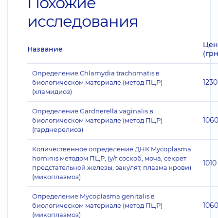
Похожие
исследования
Цен
Название
(грн
Определение Chlamydia trachomatis в
1230
биологическом материале (метод ПЦР)
(хламидиоз)
Определение Gardnerella vaginalis в
106
биологическом материале (метод ПЦР)
(гарднерелиоз)
Количественное определение ДНК Mycoplasma
hominis методом ПЦР, (у/г соскоб, моча, секрет
1010
предстательной железы, эакулят, плазма крови)
(микоплазмоз)
Определение Mycoplasma genitalis в
106
биологическом материале (метод ПЦР)
(микоплазмоз)