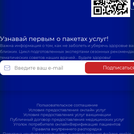
Узнавай первым о пакетах услуг!
Важна информация о том, как не заболеть и уберечь здоровье в
близких. Цикл подготовленных экспертами сезонных рекоменда
тематических советов наших врачей… Будьте здоровы!
Подписатьс
Пользовательское соглашение
Условия предоставления онлайн услуг
Условия предоставления услуг вакцинации
Публичный договор предоставления медицинских услуг
Уголок потребителя онлайн
Верификация пациентов
Правила внутреннего распорядка
Политика конфиденциальности и использования файлов cookie