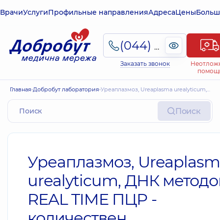
Врачи
Услуги
Профильные направления
Адреса
Цены
Больш
(044) 495-2-888
Заказать звонок
Неотлож
помощ
Главная
Добробут лаборатория
Уреаплазмоз, Ureaplasma urealyticum, ДНК методом REAL TIME ПЦР - количествен.
Поиск
Уреаплазмоз, Ureaplas
urealyticum, ДНК метод
REAL TIME ПЦР -
количествен.