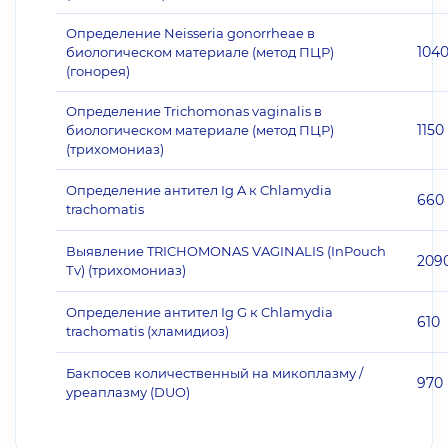
Определение Neisseria gonorrheae в
104
биологическом материале (метод ПЦР)
(гонорея)
Определение Trichomonas vaginalis в
1150
биологическом материале (метод ПЦР)
(трихомониаз)
Определение антител Ig A к Chlamydia
660
trachomatis
Выявление TRICHOMONAS VAGINALIS (InPouch
209
Тv) (трихомониаз)
Определение антител Ig G к Chlamydia
610
trachomatis (хламидиоз)
Бакпосев количественный на микоплазму /
970
уреаплазму (DUO)