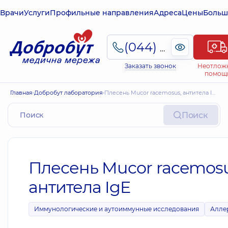
Врачи
Услуги
Профильные направления
Адреса
Цены
Больш
(044) 495-2-888
Заказать звонок
Неотлож
помощ
Главная
Добробут лаборатория
Плесень Mucor racemosus, антитела IgE
Поиск
Плесень Mucor racemosu
антитела IgE
Иммунологические и аутоиммунные исследования
Алле