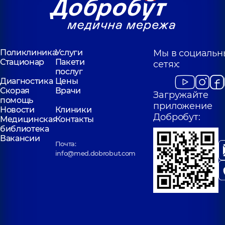
Поликлиника
Услуги
Мы в социальн
Стационар
Пакети
сетях:
послуг
Диагностика
Цены
Скорая
Врачи
Загружайте
помощь
приложение
Новости
Клиники
Добробут:
Медицинская
Контакты
библиотека
Вакансии
Почта:
info@med.dobrobut.com