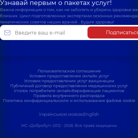
Узнавай первым о пакетах услуг!
Важна информация о том, как не заболеть и уберечь здоровье в
близких. Цикл подготовленных экспертами сезонных рекоменда
тематических советов наших врачей… Будьте здоровы!
Подписатьс
Пользовательское соглашение
Условия предоставления онлайн услуг
Условия предоставления услуг вакцинации
Публичный договор предоставления медицинских услуг
Уголок потребителя онлайн
Верификация пациентов
Правила внутреннего распорядка
Политика конфиденциальности и использования файлов cookie
Українською мовою
English
МС «Добробут» 2012 - 2026. Все права защищены