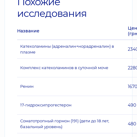
Похожие
исследования
Цен
Название
(грн
Катехоламины (адреналин+норадреналин) в
234
плазме
Комплекс катехоламинов в суточной моче
228
Ренин
167
17-гидроксипрогестерон
490
Соматотропный гормон (191) (дети до 18 лет,
480
базальный уровень)