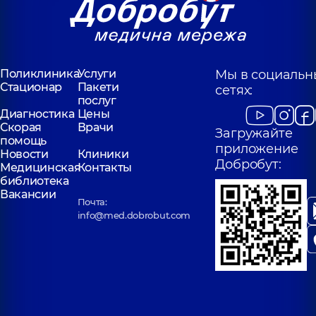
Поликлиника
Услуги
Мы в социальн
Стационар
Пакети
сетях:
послуг
Диагностика
Цены
Скорая
Врачи
Загружайте
помощь
приложение
Новости
Клиники
Добробут:
Медицинская
Контакты
библиотека
Вакансии
Почта:
info@med.dobrobut.com