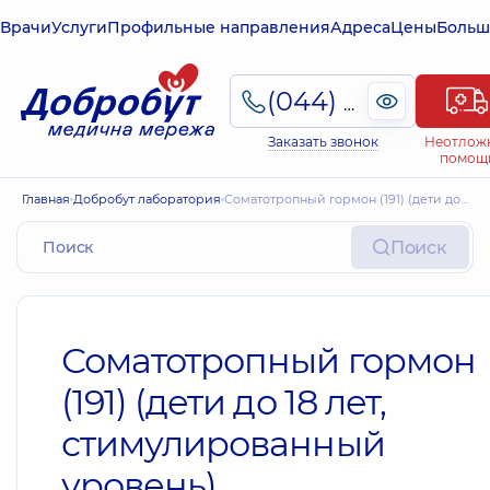
Врачи
Услуги
Профильные направления
Адреса
Цены
Больш
(044) 495-2-888
Заказать звонок
Неотлож
помощ
Главная
Добробут лаборатория
Соматотропный гормон (191) (дети до 18 лет, стимулированный уровень)
Поиск
Соматотропный гормон
(191) (дети до 18 лет,
стимулированный
уровень)