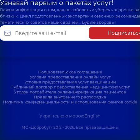
Узнавай первым о пакетах услуг!
Важна информация о том, как не заболеть и уберечь здоровье в
близких. Цикл подготовленных экспертами сезонных рекоменда
тематических советов наших врачей… Будьте здоровы!
Подписатьс
Пользовательское соглашение
Условия предоставления онлайн услуг
Условия предоставления услуг вакцинации
Публичный договор предоставления медицинских услуг
Уголок потребителя онлайн
Верификация пациентов
Правила внутреннего распорядка
Политика конфиденциальности и использования файлов cookie
Українською мовою
English
МС «Добробут» 2012 - 2026. Все права защищены