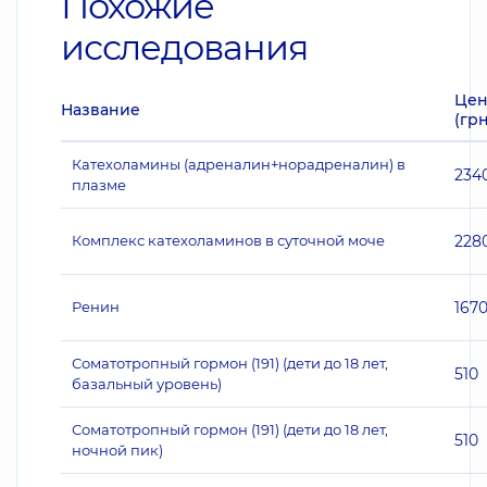
Похожие
исследования
Цен
Название
(грн
Катехоламины (адреналин+норадреналин) в
234
плазме
Комплекс катехоламинов в суточной моче
228
Ренин
167
Соматотропный гормон (191) (дети до 18 лет,
510
базальный уровень)
Соматотропный гормон (191) (дети до 18 лет,
510
ночной пик)