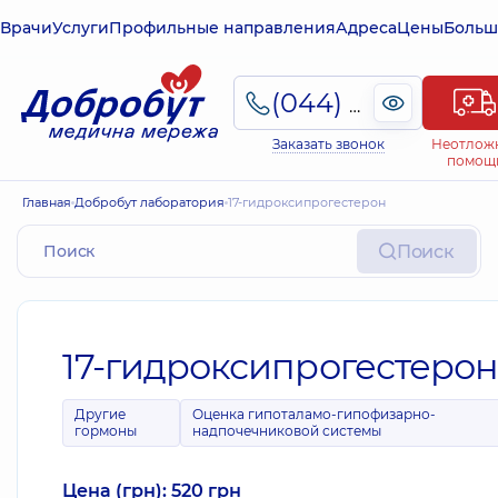
Врачи
Услуги
Профильные направления
Адреса
Цены
Больш
(044) 495-2-888
Заказать звонок
Неотлож
помощ
Главная
Добробут лаборатория
17-гидроксипрогестерон
Поиск
17-гидроксипрогестерон
Другие
Оценка гипоталамо-гипофизарно-
гормоны
надпочечниковой системы
Цена (грн): 520 грн