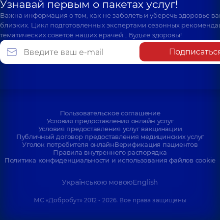
Узнавай первым о пакетах услуг!
Важна информация о том, как не заболеть и уберечь здоровье в
близких. Цикл подготовленных экспертами сезонных рекоменда
тематических советов наших врачей… Будьте здоровы!
Подписатьс
Пользовательское соглашение
Условия предоставления онлайн услуг
Условия предоставления услуг вакцинации
Публичный договор предоставления медицинских услуг
Уголок потребителя онлайн
Верификация пациентов
Правила внутреннего распорядка
Политика конфиденциальности и использования файлов cookie
Українською мовою
English
МС «Добробут» 2012 - 2026. Все права защищены