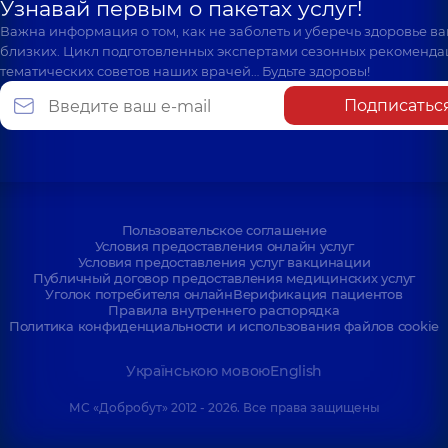
Узнавай первым о пакетах услуг!
Важна информация о том, как не заболеть и уберечь здоровье в
близких. Цикл подготовленных экспертами сезонных рекоменда
тематических советов наших врачей… Будьте здоровы!
Подписатьс
Пользовательское соглашение
Условия предоставления онлайн услуг
Условия предоставления услуг вакцинации
Публичный договор предоставления медицинских услуг
Уголок потребителя онлайн
Верификация пациентов
Правила внутреннего распорядка
Политика конфиденциальности и использования файлов cookie
Українською мовою
English
МС «Добробут» 2012 - 2026. Все права защищены