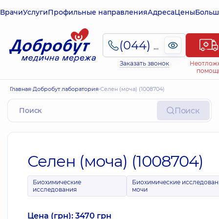
Врачи
Услуги
Профильные направления
Адреса
Цены
Больш
(044) 495-2-888
Заказать звонок
Неотлож
помощ
Главная
Добробут лаборатория
Селен (моча) (1008704)
Поиск
Селен (моча) (1008704)
Биохимические
Биохимические исследован
исследования
мочи
Цена (грн): 3470 грн