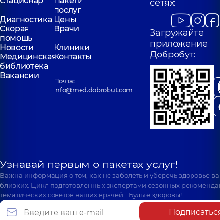
Стационар
Пакети
сетях:
послуг
Диагностика
Цены
Скорая
Врачи
Загружайте
помощь
приложение
Новости
Клиники
Добробут:
Медицинская
Контакты
библиотека
Вакансии
Почта:
info@med.dobrobut.com
Узнавай первым о пакетах услуг!
Важна информация о том, как не заболеть и уберечь здоровье в
близких. Цикл подготовленных экспертами сезонных рекоменда
тематических советов наших врачей… Будьте здоровы!
Подписатьс