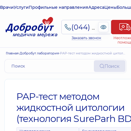
Врачи
Услуги
Профильные направления
Адреса
Цены
Больш
(044) 495-2-888
Заказать звонок
Неотлож
помощ
Главная
Добробут лаборатория
PAP-тест методом жидкостной цитологии (технология SureParh BD)
Поиск
PAP-тест методом
жидкостной цитологии
(технология SureParh BD