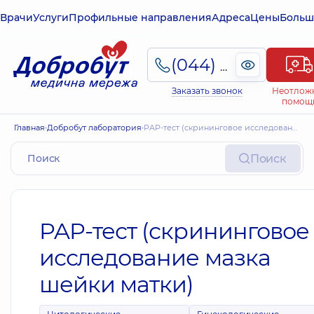
Врачи
Услуги
Профильные направления
Адреса
Цены
Больш
(044) 495-2-888
Заказать звонок
Неотлож
помощ
Главная
Добробут лаборатория
PAP-тест (скрининговое исследование мазка шейки матки)
Поиск
PAP-тест (скрининговое
исследование мазка
шейки матки)