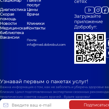
Стационар
Пакети
сетях:
послуг
Диагностика
Цены
Скорая
Врачи
Загружайте
помощь
приложение
Новости
Клиники
Добробут:
Медицинская
Контакты
библиотека
Вакансии
Почта:
info@med.dobrobut.com
Узнавай первым о пакетах услуг!
Важна информация о том, как не заболеть и уберечь здоровье в
близких. Цикл подготовленных экспертами сезонных рекоменда
тематических советов наших врачей… Будьте здоровы!
Подписатьс