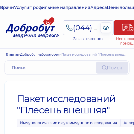
Врачи
Услуги
Профильные направления
Адреса
Цены
Больш
(044) 495-2-888
Заказать звонок
Неотлож
помощ
Главная
Добробут лаборатория
Пакет исследований "Плесень внешняя"
Поиск
Пакет исследований
"Плесень внешняя"
Иммунологические и аутоиммунные исследования
Алле