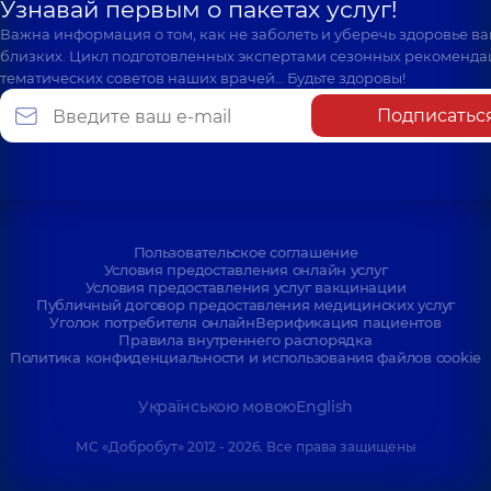
Узнавай первым о пакетах услуг!
Важна информация о том, как не заболеть и уберечь здоровье в
близких. Цикл подготовленных экспертами сезонных рекоменда
тематических советов наших врачей… Будьте здоровы!
Подписатьс
Пользовательское соглашение
Условия предоставления онлайн услуг
Условия предоставления услуг вакцинации
Публичный договор предоставления медицинских услуг
Уголок потребителя онлайн
Верификация пациентов
Правила внутреннего распорядка
Политика конфиденциальности и использования файлов cookie
Українською мовою
English
МС «Добробут» 2012 - 2026. Все права защищены