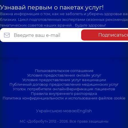
Узнавай первым о пакетах услуг!
Важна информация о том, как не заболеть и уберечь здоровье в
близких. Цикл подготовленных экспертами сезонных рекоменда
тематических советов наших врачей… Будьте здоровы!
Подписатьс
Пользовательское соглашение
Условия предоставления онлайн услуг
Условия предоставления услуг вакцинации
Публичный договор предоставления медицинских услуг
Уголок потребителя онлайн
Верификация пациентов
Правила внутреннего распорядка
Политика конфиденциальности и использования файлов cookie
Українською мовою
English
МС «Добробут» 2012 - 2026. Все права защищены