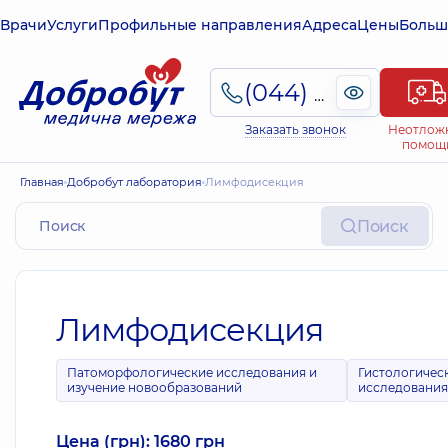
Врачи
Услуги
Профильные направления
Адреса
Цены
Больш
(044) 495-2-888
Заказать звонок
Неотлож
помощ
Главная
Добробут лаборатория
Лимфодисекция
Поиск
Лимфодисекция
Патоморфологические исследования и
Гистологичес
изучение новообразований
исследовани
Цена (грн): 1680 грн