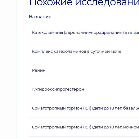
Похожие исследован
Название
Катехоламины (адреналин+норадреналин) в плаз
Комплекс катехоламинов в суточной моче
Ренин
17-гидроксипрогестерон
Соматотропный гормон (191) (дети до 18 лет, базал
Соматотропный гормон (191) (дети до 18 лет, ночной