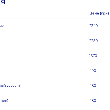
ия
Цена (грн)
ме
2340
2280
1670
490
ьный уровень)
480
 пик)
480