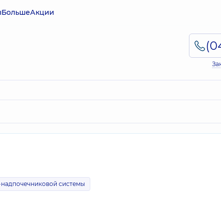
ы
Больше
Акции
За
-надпочечниковой системы