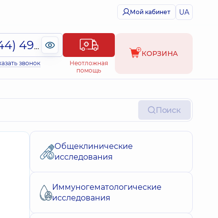
UA
Мой кабинет
(044) 495-2-888
КОРЗИНА
казать звонок
Неотложная
помощь
Поиск
Общеклинические
исследования
Иммуногематологические
исследования