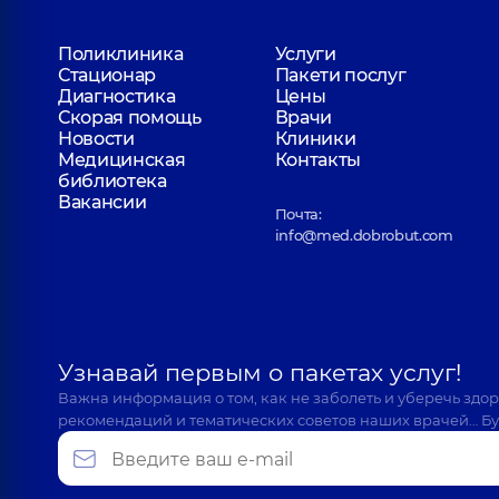
Поликлиника
Услуги
Стационар
Пакети послуг
Диагностика
Цены
Скорая помощь
Врачи
Новости
Клиники
Медицинская
Контакты
библиотека
Вакансии
Почта:
info@med.dobrobut.com
Узнавай первым о пакетах услуг!
Важна информация о том, как не заболеть и уберечь здо
рекомендаций и тематических советов наших врачей… Бу