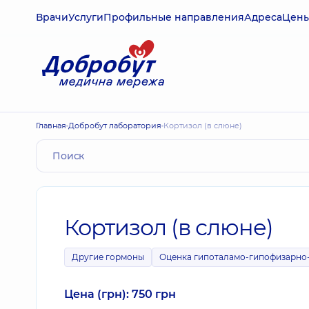
Врачи
Услуги
Профильные направления
Адреса
Цен
Главная
Добробут лаборатория
Кортизол (в слюне)
Кортизол (в слюне)
Другие гормоны
Оценка гипоталамо-гипофизарно
Цена (грн): 750 грн