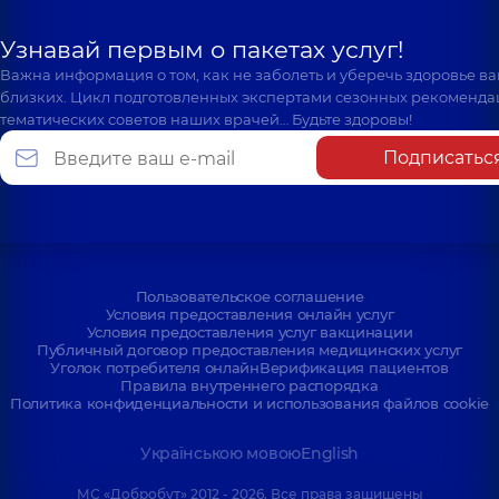
Узнавай первым о пакетах услуг!
Важна информация о том, как не заболеть и уберечь здоровье в
близких. Цикл подготовленных экспертами сезонных рекоменда
тематических советов наших врачей… Будьте здоровы!
Подписатьс
Пользовательское соглашение
Условия предоставления онлайн услуг
Условия предоставления услуг вакцинации
Публичный договор предоставления медицинских услуг
Уголок потребителя онлайн
Верификация пациентов
Правила внутреннего распорядка
Политика конфиденциальности и использования файлов cookie
Українською мовою
English
МС «Добробут» 2012 - 2026. Все права защищены