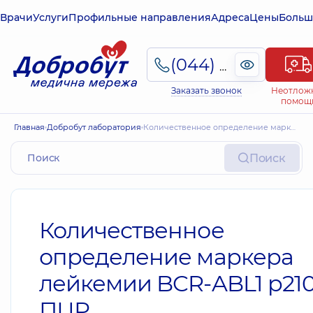
Врачи
Услуги
Профильные направления
Адреса
Цены
Больш
(044) 495-2-888
Заказать звонок
Неотлож
помощ
Главная
Добробут лаборатория
Количественное определение маркера лейкемии BCR-ABL1 p210, ПЦР
Поиск
Количественное
определение маркера
лейкемии BCR-ABL1 p210
ПЦР