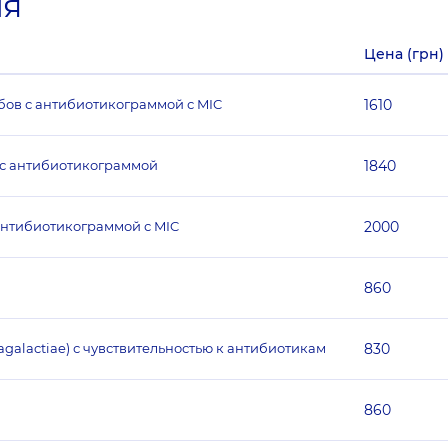
ия
Цена (грн)
бов с антибиотикограммой с MIC
1610
 с антибиотикограммой
1840
антибиотикограммой с MIC
2000
860
agalactiae) с чувствительностью к антибиотикам
830
860