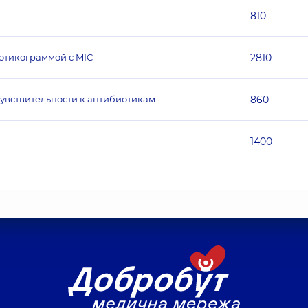
810
отикограммой с MIC
2810
чувствительности к антибиотикам
860
1400