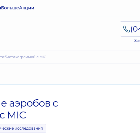
ы
Больше
Акции
За
антибиотикограммой с MIC
е аэробов с
с MIC
ческие исследования