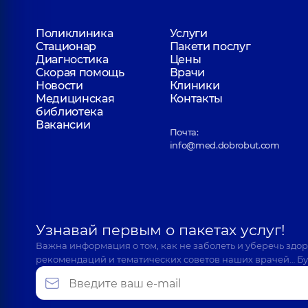
Поликлиника
Услуги
Стационар
Пакети послуг
Диагностика
Цены
Скорая помощь
Врачи
Новости
Клиники
Медицинская
Контакты
библиотека
Вакансии
Почта:
info@med.dobrobut.com
Узнавай первым о пакетах услуг!
Важна информация о том, как не заболеть и уберечь здо
рекомендаций и тематических советов наших врачей… Бу