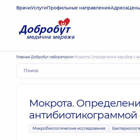
Врачи
Услуги
Профильные направления
Адреса
Цен
Главная
Добробут лаборатория
Мокрота. Определение аэробов с 
Мокрота. Определени
антибиотикограммой 
Микробиологические исследования
Бактериологи