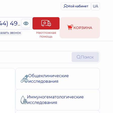
UA
Мой кабинет
(044) 495-2-888
КОРЗИНА
казать звонок
Неотложная
помощь
Поиск
Общеклинические
исследования
Иммуногематологические
исследования