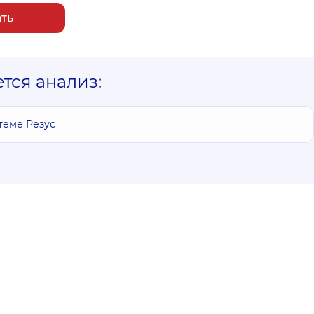
ать
ется анализ:
теме Резус