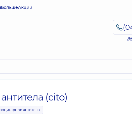
ы
Больше
Акции
За
)
нтитела (cito)
роцитарные антитела