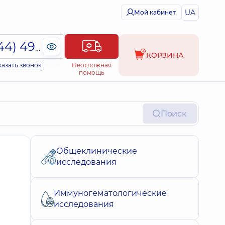
UA
Мой кабинет
(044) 495-2-888
КОРЗИНА
казать звонок
Неотложная
помощь
Поиск
Общеклинические
исследования
Иммуногематологические
исследования