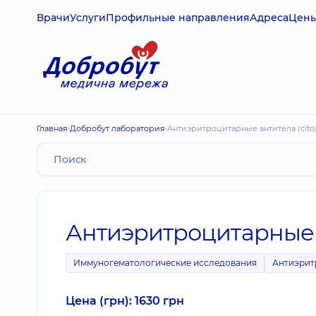
Врачи
Услуги
Профильные направления
Адреса
Цен
Главная
Добробут лаборатория
Антиэритроцитарные антитела (cito
Антиэритроцитарные а
Иммуногематологические исследования
Антиэрит
Цена (грн): 1630 грн