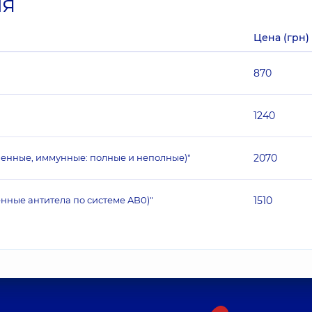
ия
Цена (грн)
870
1240
венные, иммунные: полные и неполные)"
2070
нные антитела по системе AB0)"
1510