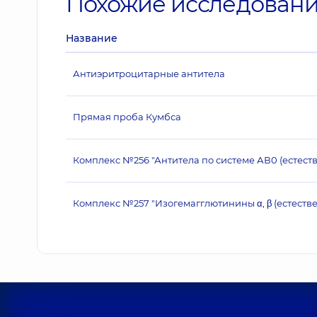
Похожие исследован
Название
Антиэритроцитарные антитела
Прямая проба Кумбса
Комплекс №256 "Антитела по системе АВ0 (естест
Комплекс №257 "Изогемагглютинины α, β (естестве