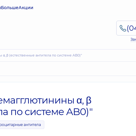
ы
Больше
Акции
За
α, β (естественные антитела по системе AB0)"
магглютинины α, β
ла по системе AB0)"
роцитарные антитела