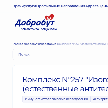
Врачи
Услуги
Профильные направления
Адреса
Цен
Главная
Добробут лаборатория
Комплекс №257 "Изогемагглютинины 
Комплекс №257 "Изоге
(естественные антите
Иммуногематологические исследования
Антиэрит