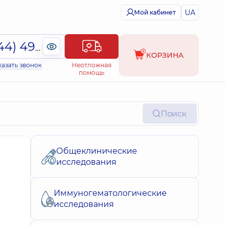
UA
Мой кабинет
(044) 495-2-888
КОРЗИНА
казать звонок
Неотложная
помощь
Поиск
Общеклинические
исследования
Иммуногематологические
исследования