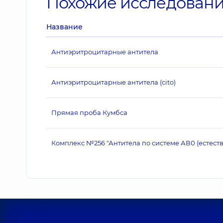
Похожие исследован
Название
Антиэритроцитарные антитела
Антиэритроцитарные антитела (cito)
Прямая проба Кумбса
Комплекс №256 "Антитела по системе АВ0 (естест