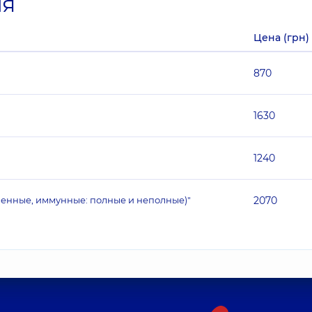
ия
Цена (грн)
870
1630
1240
венные, иммунные: полные и неполные)"
2070