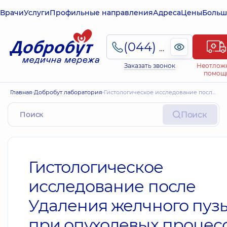
Врачи
Услуги
Профильные направления
Адреса
Цены
Больш
(044) 495-2-888
Заказать звонок
Неотлож
помощ
Главная
Добробут лаборатория
Гистологическое исследование после Удаления желчного пузыря при опухолевых процессах
Поиск
Гистологическое
исследование после
Удаления желчного пуз
при опухолевых процес