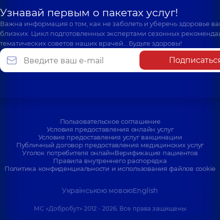
Узнавай первым о пакетах услуг!
Важна информация о том, как не заболеть и уберечь здоровье в
близких. Цикл подготовленных экспертами сезонных рекоменда
тематических советов наших врачей… Будьте здоровы!
Подписатьс
Пользовательское соглашение
Условия предоставления онлайн услуг
Условия предоставления услуг вакцинации
Публичный договор предоставления медицинских услуг
Уголок потребителя онлайн
Верификация пациентов
Правила внутреннего распорядка
Политика конфиденциальности и использования файлов cookie
Українською мовою
English
МС «Добробут» 2012 - 2026. Все права защищены