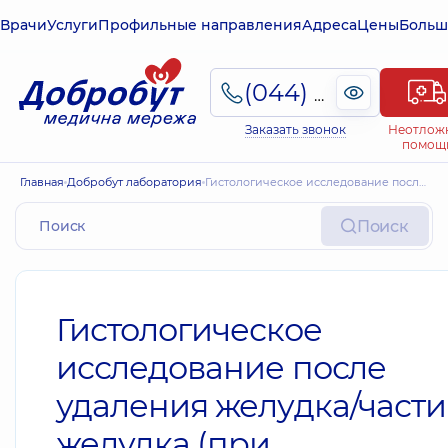
Врачи
Услуги
Профильные направления
Адреса
Цены
Больш
(044) 495-2-888
Заказать звонок
Неотлож
помощ
Главная
Добробут лаборатория
Гистологическое исследование после удаления желудка/части желудка (при неопухолевой патологии)
Поиск
Гистологическое
исследование после
удаления желудка/части
желудка (при