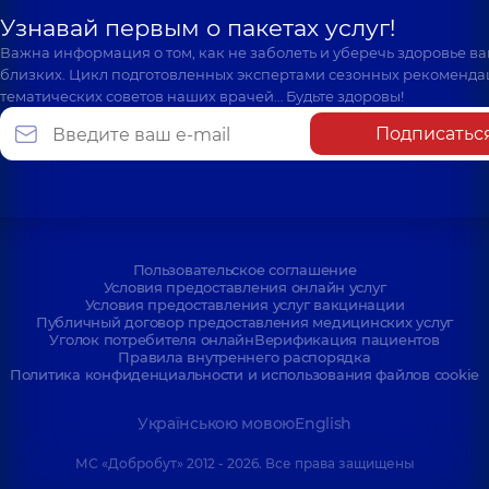
Узнавай первым о пакетах услуг!
Важна информация о том, как не заболеть и уберечь здоровье в
близких. Цикл подготовленных экспертами сезонных рекоменда
тематических советов наших врачей… Будьте здоровы!
Подписатьс
Пользовательское соглашение
Условия предоставления онлайн услуг
Условия предоставления услуг вакцинации
Публичный договор предоставления медицинских услуг
Уголок потребителя онлайн
Верификация пациентов
Правила внутреннего распорядка
Политика конфиденциальности и использования файлов cookie
Українською мовою
English
МС «Добробут» 2012 - 2026. Все права защищены