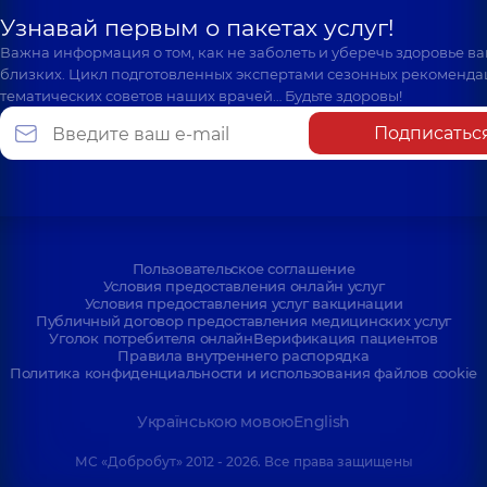
Узнавай первым о пакетах услуг!
Важна информация о том, как не заболеть и уберечь здоровье в
близких. Цикл подготовленных экспертами сезонных рекоменда
тематических советов наших врачей… Будьте здоровы!
Подписатьс
Пользовательское соглашение
Условия предоставления онлайн услуг
Условия предоставления услуг вакцинации
Публичный договор предоставления медицинских услуг
Уголок потребителя онлайн
Верификация пациентов
Правила внутреннего распорядка
Политика конфиденциальности и использования файлов cookie
Українською мовою
English
МС «Добробут» 2012 - 2026. Все права защищены