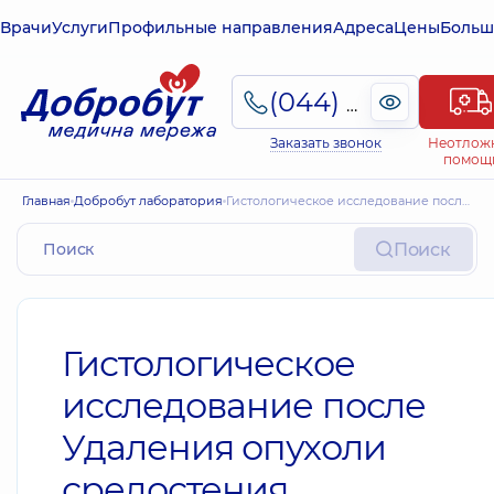
Врачи
Услуги
Профильные направления
Адреса
Цены
Больш
(044) 495-2-888
Заказать звонок
Неотлож
помощ
Главная
Добробут лаборатория
Гистологическое исследование после Удаления опухоли средостения
Поиск
Гистологическое
исследование после
Удаления опухоли
средостения