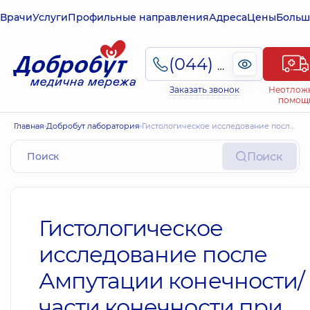
Врачи
Услуги
Профильные направления
Адреса
Цены
Больш
(044) 495-2-888
Заказать звонок
Неотлож
помощ
Главная
Добробут лаборатория
Гистологическое исследование после Ампутации конечности/ части конечности при ангиопатиях
Поиск
Гистологическое
исследование после
Ампутации конечности/
части конечности при