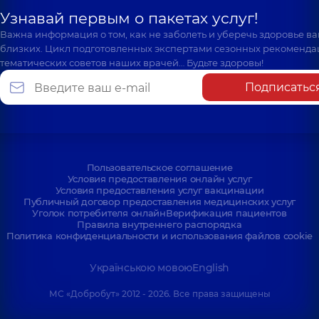
Узнавай первым о пакетах услуг!
Важна информация о том, как не заболеть и уберечь здоровье в
близких. Цикл подготовленных экспертами сезонных рекоменда
тематических советов наших врачей… Будьте здоровы!
Подписатьс
Пользовательское соглашение
Условия предоставления онлайн услуг
Условия предоставления услуг вакцинации
Публичный договор предоставления медицинских услуг
Уголок потребителя онлайн
Верификация пациентов
Правила внутреннего распорядка
Политика конфиденциальности и использования файлов cookie
Українською мовою
English
МС «Добробут» 2012 - 2026. Все права защищены