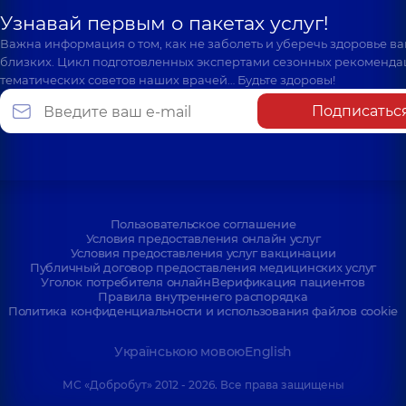
Узнавай первым о пакетах услуг!
Важна информация о том, как не заболеть и уберечь здоровье в
близких. Цикл подготовленных экспертами сезонных рекоменда
тематических советов наших врачей… Будьте здоровы!
Подписатьс
Пользовательское соглашение
Условия предоставления онлайн услуг
Условия предоставления услуг вакцинации
Публичный договор предоставления медицинских услуг
Уголок потребителя онлайн
Верификация пациентов
Правила внутреннего распорядка
Политика конфиденциальности и использования файлов cookie
Українською мовою
English
МС «Добробут» 2012 - 2026. Все права защищены