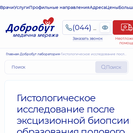
Врачи
Услуги
Профильные направления
Адреса
Цены
Больш
(044) 495-2-888
Заказать звонок
Неотлож
помощ
Главная
Добробут лаборатория
Гистологическое исследование после эксцизионной биопсии образования полового члена
Поиск
Гистологическое
исследование после
эксцизионной биопсии
образования полового