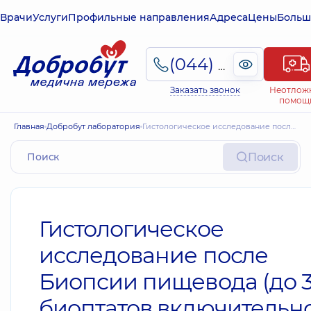
Врачи
Услуги
Профильные направления
Адреса
Цены
Больш
(044) 495-2-888
Заказать звонок
Неотлож
помощ
Главная
Добробут лаборатория
Гистологическое исследование после Биопсии пищевода (до 3 биоптатов включительно)
Поиск
Гистологическое
исследование после
Биопсии пищевода (до 
биоптатов включительн