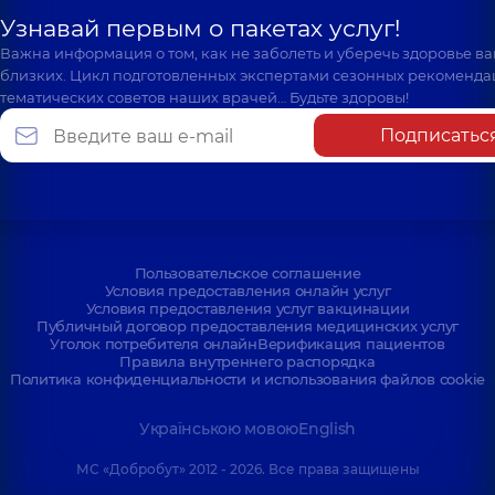
Узнавай первым о пакетах услуг!
Важна информация о том, как не заболеть и уберечь здоровье в
близких. Цикл подготовленных экспертами сезонных рекоменда
тематических советов наших врачей… Будьте здоровы!
Подписатьс
Пользовательское соглашение
Условия предоставления онлайн услуг
Условия предоставления услуг вакцинации
Публичный договор предоставления медицинских услуг
Уголок потребителя онлайн
Верификация пациентов
Правила внутреннего распорядка
Политика конфиденциальности и использования файлов cookie
Українською мовою
English
МС «Добробут» 2012 - 2026. Все права защищены