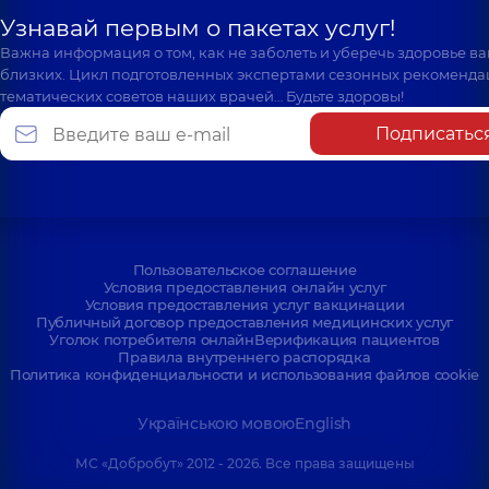
Узнавай первым о пакетах услуг!
Важна информация о том, как не заболеть и уберечь здоровье в
близких. Цикл подготовленных экспертами сезонных рекоменда
тематических советов наших врачей… Будьте здоровы!
Подписатьс
Пользовательское соглашение
Условия предоставления онлайн услуг
Условия предоставления услуг вакцинации
Публичный договор предоставления медицинских услуг
Уголок потребителя онлайн
Верификация пациентов
Правила внутреннего распорядка
Политика конфиденциальности и использования файлов cookie
Українською мовою
English
МС «Добробут» 2012 - 2026. Все права защищены