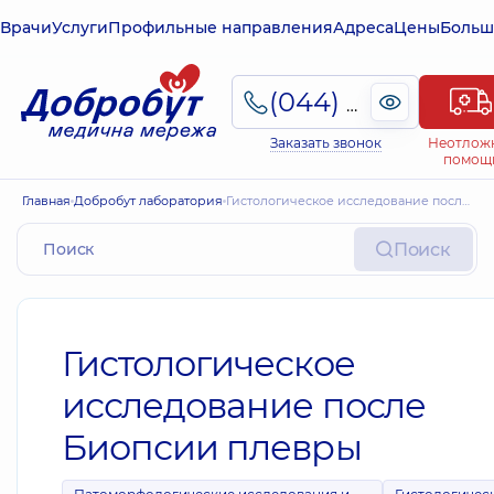
Врачи
Услуги
Профильные направления
Адреса
Цены
Больш
(044) 495-2-888
Заказать звонок
Неотлож
помощ
Главная
Добробут лаборатория
Гистологическое исследование после Биопсии плевры
Поиск
Гистологическое
исследование после
Биопсии плевры