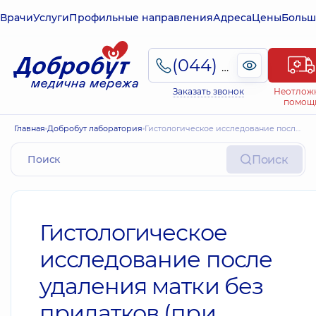
Врачи
Услуги
Профильные направления
Адреса
Цены
Больш
(044) 495-2-888
Заказать звонок
Неотлож
помощ
Главная
Добробут лаборатория
Гистологическое исследование после удаления матки без придатков (при опухолевой патологии)
Поиск
Гистологическое
исследование после
удаления матки без
придатков (при