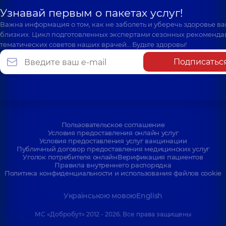
Узнавай первым о пакетах услуг!
Важна информация о том, как не заболеть и уберечь здоровье в
близких. Цикл подготовленных экспертами сезонных рекоменда
тематических советов наших врачей… Будьте здоровы!
Подписатьс
Пользовательское соглашение
Условия предоставления онлайн услуг
Условия предоставления услуг вакцинации
Публичный договор предоставления медицинских услуг
Уголок потребителя онлайн
Верификация пациентов
Правила внутреннего распорядка
Политика конфиденциальности и использования файлов cookie
Українською мовою
English
МС «Добробут» 2012 - 2026. Все права защищены