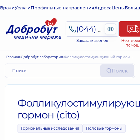
Врачи
Услуги
Профильные направления
Адреса
Цены
Больш
(044) 495-2-888
Заказать звонок
Неотлож
помощ
Главная
Добробут лаборатория
Фолликулостимулирующий гормон (cito)
Поиск
Фолликулостимулирую
гормон (cito)
Гормональные исследования
Половые гормоны