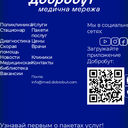
Поликлиника
Услуги
Мы в социальн
Стационар
Пакети
сетях:
послуг
Диагностика
Цены
Скорая
Врачи
Загружайте
помощь
приложение
Новости
Клиники
Добробут:
Медицинская
Контакты
библиотека
Вакансии
Почта:
info@med.dobrobut.com
Узнавай первым о пакетах услуг!