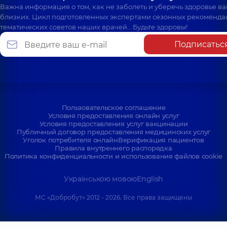
Важна информация о том, как не заболеть и уберечь здоровье в
близких. Цикл подготовленных экспертами сезонных рекоменда
тематических советов наших врачей… Будьте здоровы!
Подписатьс
Пользовательское соглашение
Условия предоставления онлайн услуг
Условия предоставления услуг вакцинации
Публичный договор предоставления медицинских услуг
Уголок потребителя онлайн
Верификация пациентов
Правила внутреннего распорядка
Политика конфиденциальности и использования файлов cookie
Українською мовою
English
МС «Добробут» 2012 - 2026. Все права защищены