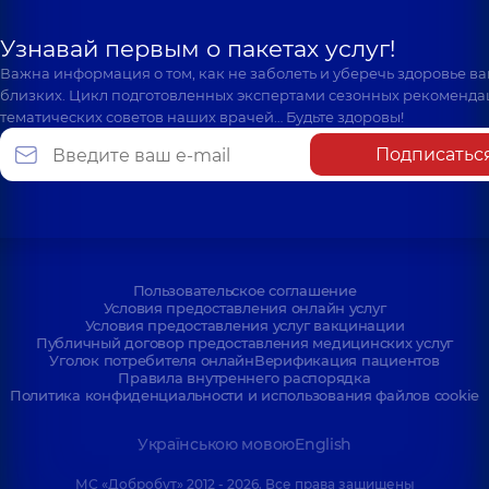
Узнавай первым о пакетах услуг!
Важна информация о том, как не заболеть и уберечь здоровье в
близких. Цикл подготовленных экспертами сезонных рекоменда
тематических советов наших врачей… Будьте здоровы!
Подписатьс
Пользовательское соглашение
Условия предоставления онлайн услуг
Условия предоставления услуг вакцинации
Публичный договор предоставления медицинских услуг
Уголок потребителя онлайн
Верификация пациентов
Правила внутреннего распорядка
Политика конфиденциальности и использования файлов cookie
Українською мовою
English
МС «Добробут» 2012 - 2026. Все права защищены