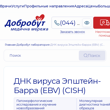
Врачи
Услуги
Профильные направления
Адреса
Цены
Больш
(044) 495-2-888
Заказать звонок
Неотлож
помощ
Главная
Добробут лаборатория
ДНК вируса Эпштейн-Барра (EBV) (CISH)
Поиск
ДНК вируса Эпштейн-
Барра (EBV) (CISH)
Патоморфологические
Молекулярная
исследования и изучение
диагностика тканей
новообразований
образцов