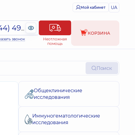
UA
Мой кабинет
(044) 495-2-888
КОРЗИНА
казать звонок
Неотложная
помощь
Поиск
Общеклинические
исследования
Иммуногематологические
исследования