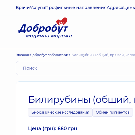
Врачи
Услуги
Профильные направления
Адреса
Цен
Главная
Добробут лаборатория
Билирубины (общий, прямой, непр
Билирубины (общий, 
Биохимические исследования
Обмен пигментов
Цена (грн): 660 грн