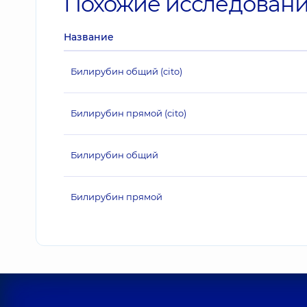
Похожие исследован
Название
Билирубин общий (cito)
Билирубин прямой (cito)
Билирубин общий
Билирубин прямой