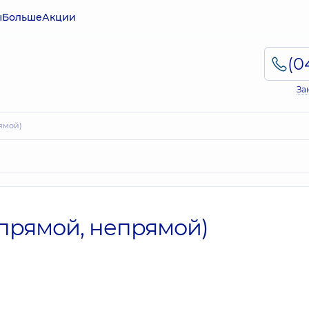
ы
Больше
Акции
За
ямой)
прямой, непрямой)