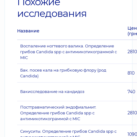
Похожие
исследования
Цен
Название
(грн
Воспаление ногтевого валика. Определение
2810
грибов Candida spp с антимикотикограммой с
MIC
Бак. посев кала на грибковую флору (род
810
Candida)
Бакисследование на кандидоз
740
Посттравматический эндофиальмит.
2810
Определение грибов Candida spp с
антимикотикограммой с MIC
Синуситы. Определение грибов Candida spp с
109