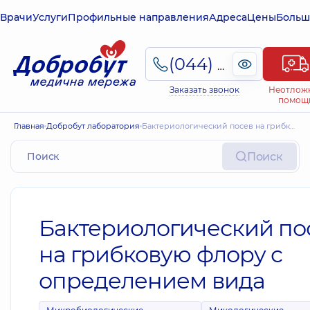
Врачи
Услуги
Профильные направления
Адреса
Цены
Больш
(044) 495-2-888
Заказать звонок
Неотлож
помощ
Главная
Добробут лаборатория
Бактериологический посев на грибковую флору с определением вида
Поиск
Бактериологический по
на грибковую флору с
определением вида