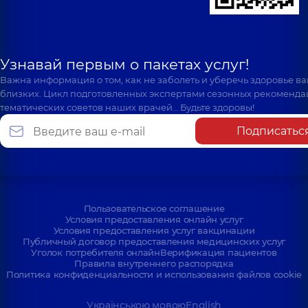
Узнавай первым о пакетах услуг!
Важна информация о том, как не заболеть и уберечь здоровье в
близких. Цикл подготовленных экспертами сезонных рекоменда
тематических советов наших врачей… Будьте здоровы!
Подписатьс
Пользовательское соглашение
Условия предоставления онлайн услуг
Условия предоставления услуг вакцинации
Публичный договор предоставления медицинских услуг
Уголок потребителя онлайн
Верификация пациентов
Правила внутреннего распорядка
Политика конфиденциальности и использования файлов cookie
Українською мовою
English