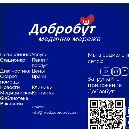
Поликлиника
Услуги
Мы в социальн
Стационар
Пакети
сетях:
послуг
Диагностика
Цены
Скорая
Врачи
Загружайте
помощь
приложение
Новости
Клиники
Добробут:
Медицинская
Контакты
библиотека
Вакансии
Почта:
info@med.dobrobut.com