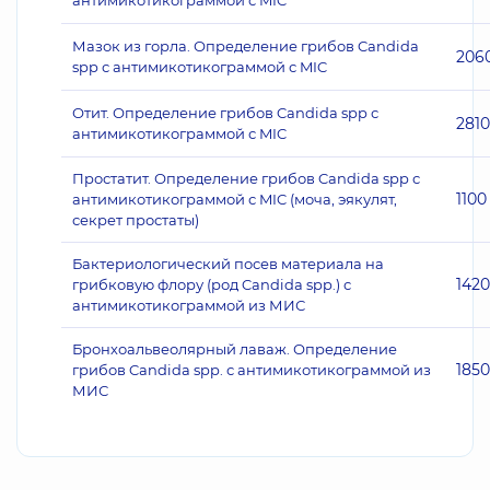
антимикотикограммой с MIC
Мазок из горла. Определение грибов Candida
206
spp с антимикотикограммой с MIC
Отит. Определение грибов Candida spp с
2810
антимикотикограммой с MIC
Простатит. Определение грибов Candida spp с
1100
антимикотикограммой с MIC (моча, эякулят,
секрет простаты)
Бактериологический посев материала на
1420
грибковую флору (род Candida spp.) с
антимикотикограммой из МИС
Бронхоальвеолярный лаваж. Определение
1850
грибов Candida spp. с антимикотикограммой из
МИС