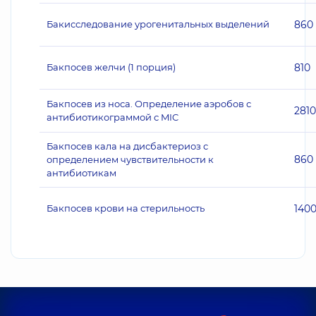
Бакисследование урогенитальных выделений
860
Бакпосев желчи (1 порция)
810
Бакпосев из носа. Определение аэробов с
2810
антибиотикограммой с MIC
Бакпосев кала на дисбактериоз с
860
определением чувствительности к
антибиотикам
Бакпосев крови на стерильность
140