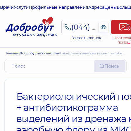
Врачи
Услуги
Профильные направления
Адреса
Цены
Больш
(044) 495-2-888
Заказать звонок
Неотлож
помощ
Главная
Добробут лаборатория
Бактериологический посев + антибиотикограмма выделений из дренажа на аэробную флору из МИС
Поиск
Бактериологический по
+ антибиотикограмма
выделений из дренажа 
аэробную флору из МИ