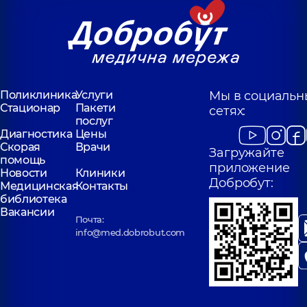
Поликлиника
Услуги
Мы в социальн
Стационар
Пакети
сетях:
послуг
Диагностика
Цены
Скорая
Врачи
Загружайте
помощь
приложение
Новости
Клиники
Добробут:
Медицинская
Контакты
библиотека
Вакансии
Почта:
info@med.dobrobut.com