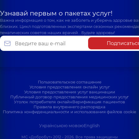
Узнавай первым о пакетах услуг!
Важна информация о том, как не заболеть и уберечь здоровье в
близких. Цикл подготовленных экспертами сезонных рекоменда
тематических советов наших врачей… Будьте здоровы!
Подписатьс
Пользовательское соглашение
Условия предоставления онлайн услуг
Условия предоставления услуг вакцинации
Публичный договор предоставления медицинских услуг
Уголок потребителя онлайн
Верификация пациентов
Правила внутреннего распорядка
Политика конфиденциальности и использования файлов cookie
Українською мовою
English
МС «Добробут» 2012 - 2026. Все права защищены