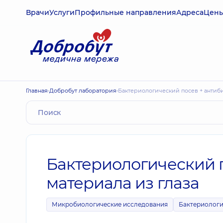
Врачи
Услуги
Профильные направления
Адреса
Цен
Главная
Добробут лаборатория
Бактериологический посев + антиб
Бактериологический 
материала из глаза
Микробиологические исследования
Бактериологи