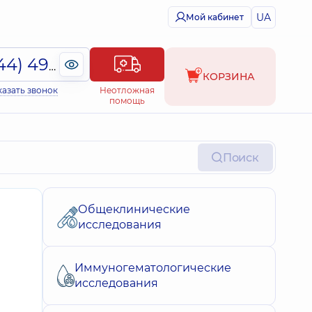
UA
Мой кабинет
(044) 495-2-888
КОРЗИНА
казать звонок
Неотложная
помощь
Поиск
Общеклинические
исследования
Иммуногематологические
исследования