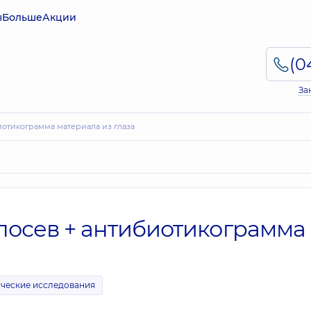
ы
Больше
Акции
За
иотикограмма материала из глаза
посев + антибиотикограмма
ческие исследования