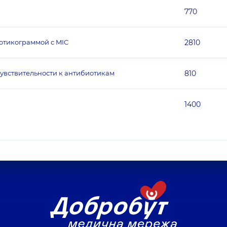
770
отикограммой с MIC
2810
чувствительности к антибиотикам
810
1400