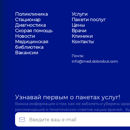
Поликлиника
Услуги
Стационар
Пакети послуг
Диагностика
Цены
Скорая помощь
Врачи
Новости
Клиники
Медицинская
Контакты
библиотека
Вакансии
Почта:
info@med.dobrobut.com
Узнавай первым о пакетах услуг!
Важна информация о том, как не заболеть и уберечь здо
рекомендаций и тематических советов наших врачей… Бу