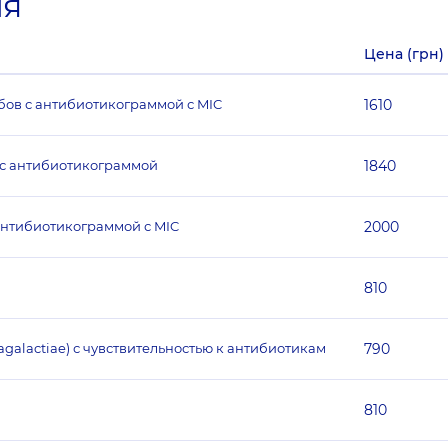
ия
Цена (грн)
бов с антибиотикограммой с MIC
1610
 с антибиотикограммой
1840
антибиотикограммой с MIC
2000
810
agalactiae) с чувствительностью к антибиотикам
790
810