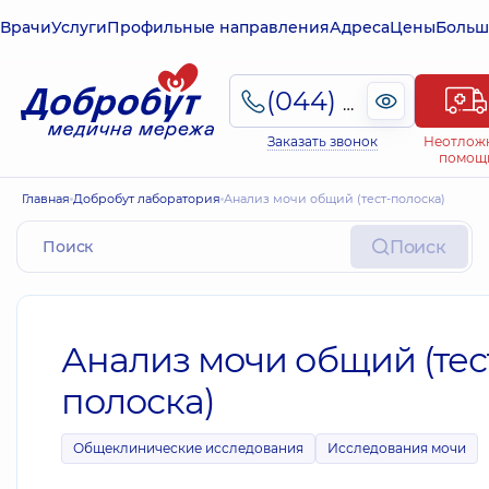
Врачи
Услуги
Профильные направления
Адреса
Цены
Больш
(044) 495-2-888
Заказать звонок
Неотлож
помощ
Главная
Добробут лаборатория
Анализ мочи общий (тест-полоска)
Поиск
Анализ мочи общий (тес
полоска)
Общеклинические исследования
Исследования мочи