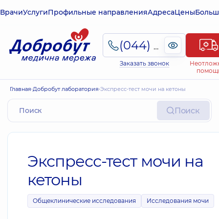
Врачи
Услуги
Профильные направления
Адреса
Цены
Больш
(044) 495-2-888
Заказать звонок
Неотлож
помощ
Главная
Добробут лаборатория
Экспресс-тест мочи на кетоны
Поиск
Экспресс-тест мочи на
кетоны
Общеклинические исследования
Исследования мочи