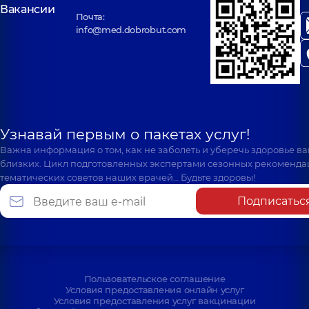
Вакансии
Почта:
info@med.dobrobut.com
Узнавай первым о пакетах услуг!
Важна информация о том, как не заболеть и уберечь здоровье в
близких. Цикл подготовленных экспертами сезонных рекоменда
тематических советов наших врачей… Будьте здоровы!
Подписатьс
Пользовательское соглашение
Условия предоставления онлайн услуг
Условия предоставления услуг вакцинации