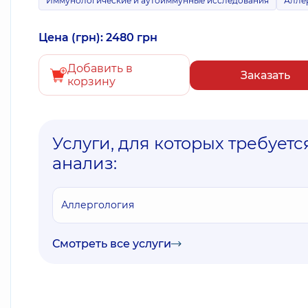
Иммунологические и аутоиммунные исследования
Алле
Цена (грн): 2480 грн
Добавить в
Заказать
корзину
Услуги, для которых требуетс
анализ:
Аллергология
Смотреть все услуги