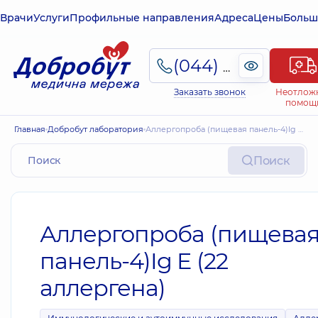
Врачи
Услуги
Профильные направления
Адреса
Цены
Больш
(044) 495-2-888
Заказать звонок
Неотлож
помощ
Главная
Добробут лаборатория
Аллергопроба (пищевая панель-4)Ig E (22 аллергена)
Поиск
Аллергопроба (пищева
панель-4)Ig E (22
аллергена)