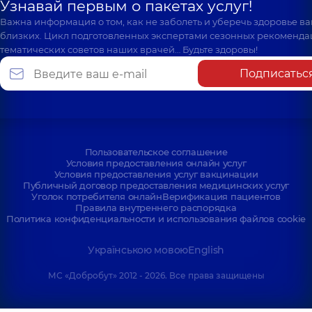
Узнавай первым о пакетах услуг!
Важна информация о том, как не заболеть и уберечь здоровье в
близких. Цикл подготовленных экспертами сезонных рекоменда
тематических советов наших врачей… Будьте здоровы!
Подписатьс
Пользовательское соглашение
Условия предоставления онлайн услуг
Условия предоставления услуг вакцинации
Публичный договор предоставления медицинских услуг
Уголок потребителя онлайн
Верификация пациентов
Правила внутреннего распорядка
Политика конфиденциальности и использования файлов cookie
Українською мовою
English
МС «Добробут» 2012 - 2026. Все права защищены