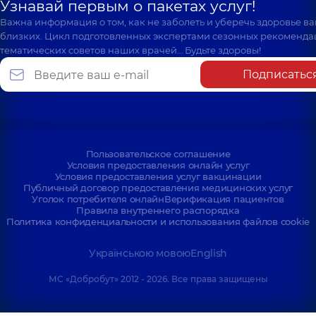
Узнавай первым о пакетах услуг!
Важна информация о том, как не заболеть и уберечь здоровье в
близких. Цикл подготовленных экспертами сезонных рекоменда
тематических советов наших врачей… Будьте здоровы!
Подписатьс
Пользовательское соглашение
Условия предоставления онлайн услуг
Условия предоставления услуг вакцинации
Публичный договор предоставления медицинских услуг
Уголок потребителя онлайн
Верификация пациентов
Правила внутреннего распорядка
Политика конфиденциальности и использования файлов cookie
Українською мовою
English
МС «Добробут» 2012 - 2026. Все права защищены