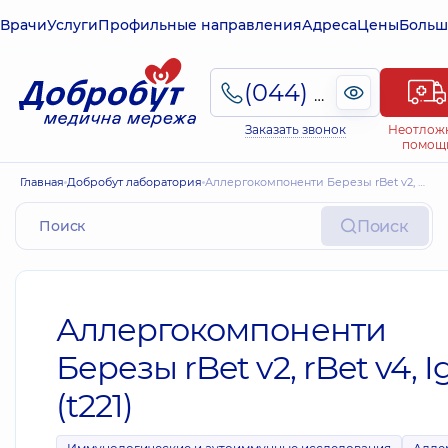
Врачи
Услуги
Профильные направления
Адреса
Цены
Больш
(044) 495-2-888
Заказать звонок
Неотлож
помощ
Главная
Добробут лаборатория
Аллергокомпоненти Березы rBet v2, rBet v4, IgE (t221)
Поиск
Аллергокомпоненти
Березы rBet v2, rBet v4, I
(t221)