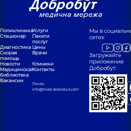
Поликлиника
Услуги
Мы в социальн
Стационар
Пакети
сетях:
послуг
Диагностика
Цены
Скорая
Врачи
Загружайте
помощь
приложение
Новости
Клиники
Добробут:
Медицинская
Контакты
библиотека
Вакансии
Почта:
info@med.dobrobut.com