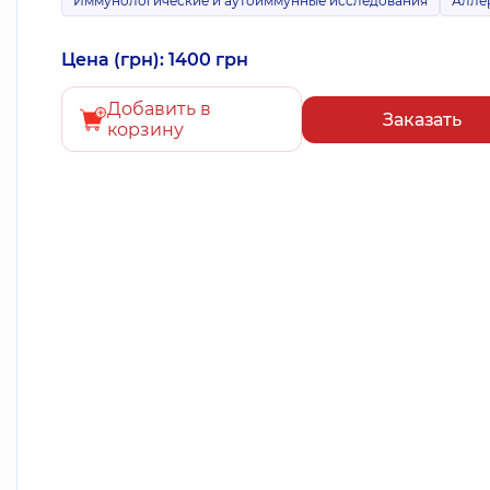
Иммунологические и аутоиммунные исследования
Алле
Цена (грн): 1400 грн
Добавить в
Заказать
корзину